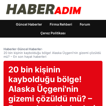
Güncel Haberler
Firma Rehberi
Forum
Çerez Politikası
Haberler
›
Güncel Haberler
›
20 bin kişinin kaybolduğu bölge! Alaska Üçgeni'nin gizemi çözüldü
mü? – En son hayat haberleri
20 bin kişinin
kaybolduğu bölge!
Alaska Üçgeni'nin
gizemi çözüldü mü? –