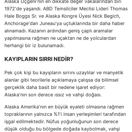
Alaska Üçgeni'nin en dikkate değer vakalarından biri
1972'de yaşandı. ABD Temsilciler Meclisi Lideri Thomas
Hale Boggs Sr. ve Alaska Kongre Üyesi Nick Begich,
Anchorage'dan Juneau'ya uçtuklarında bir daha haber
alınamadı. Kazanın ardından geniş çaplı aramalar
yapılmasına rağmen ne uçaktan ne de yolculardan
herhangi bir iz bulunamadı.
KAYIPLARIN SIRRI NEDİR?
Pek çok kişi bu kayıpların sırrını uzaylılar ve manyetik
alanlar gibi teorilerle açıklamaya çalışsa da bilimsel
gerçeklik daha basit bir nedene işaret ediyor:
Alaska'nın son derece ıssız ve vahşi doğası.
Alaska Amerika'nın en büyük eyaleti olmasına rağmen
topraklarının yalnızca %1'i insan yerleşimleri tarafından
işgal edilmektedir. Nüfus yoğunluğunun son derece
düşük olduğu bu bölgede doğada kaybolmak, vahşi