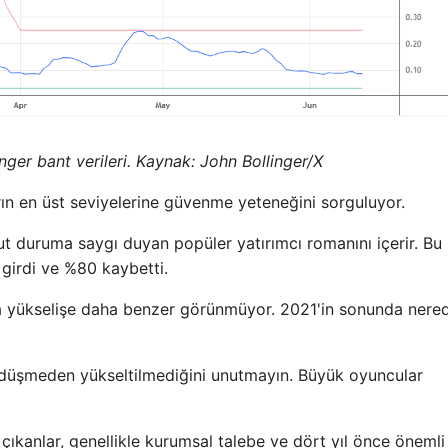
er bant verileri. Kaynak: John Bollinger/X
rın en üst seviyelerine güvenme yeteneğini sorguluyor.
ut duruma saygı duyan popüler yatırımcı romanını içerir. Bu
girdi ve %80 kaybetti.
ya yükselişe daha benzer görünmüyor. 2021'in sonunda nere
e düşmeden yükseltilmediğini unutmayın. Büyük oyuncular
çıkanlar, genellikle kurumsal talebe ve dört yıl önce önemli