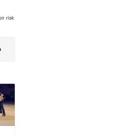
ir risk
n