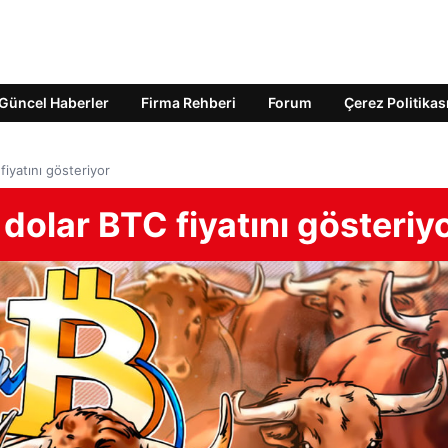
Güncel Haberler
Firma Rehberi
Forum
Çerez Politikas
iyatını gösteriyor
dolar BTC fiyatını gösteriy