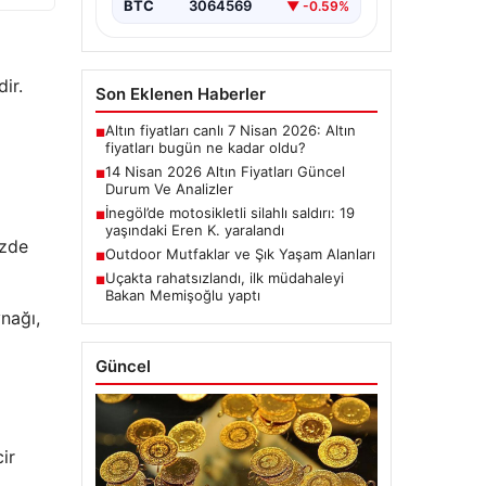
BTC
3064569
▼ -0.59%
ir.
Son Eklenen Haberler
Altın fiyatları canlı 7 Nisan 2026: Altın
■
fiyatları bugün ne kadar oldu?
14 Nisan 2026 Altın Fiyatları Güncel
■
Durum Ve Analizler
İnegöl’de motosikletli silahlı saldırı: 19
■
yaşındaki Eren K. yaralandı
üzde
Outdoor Mutfaklar ve Şık Yaşam Alanları
■
Uçakta rahatsızlandı, ilk müdahaleyi
■
Bakan Memişoğlu yaptı
nağı,
Güncel
ir