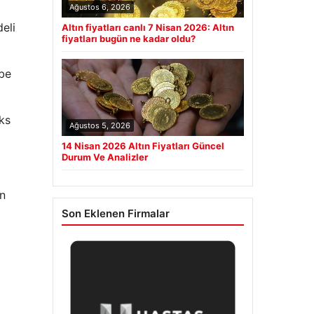
Ağustos 6, 2026
eli
Altın fiyatları canlı 7 Nisan 2026: Altın
fiyatları bugün ne kadar oldu?
bbe
ks
Ağustos 5, 2026
14 Nisan 2026 Altın Fiyatları Güncel
Durum Ve Analizler
ın
Son Eklenen Firmalar