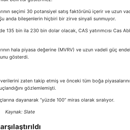
nın seçimi 30 potansiyel satış faktörünü içerir ve uzun vad
 anda bileşenlerin hiçbiri bir zirve sinyali sunmuyor.
e 135 bin ila 230 bin dolar olacak, CAS yatırımcısı Cas A
arının hala piyasa değerine (MVRV) ve uzun vadeli güç ende
unu gösterdi.
rilerini zaten takip etmiş ve önceki tüm boğa piyasaların
onuçlandığını gözlemlemişti.
çlarına dayanarak “yüzde 100” miras olarak sıralıyor.
Kaynak: Slate
arşılaştırıldı