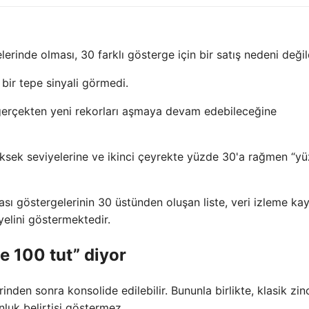
erinde olması, 30 farklı gösterge için bir satış nedeni değild
bir tepe sinyali görmedi.
n gerçekten yeni rekorları aşmaya devam edebileceğine
üksek seviyelerine ve ikinci çeyrekte yüzde 30'a rağmen “y
sı göstergelerinin 30 üstünden oluşan liste, veri izleme kay
elini göstermektedir.
e 100 tut” diyor
nden sonra konsolide edilebilir. Bununla birlikte, klasik zinc
nluk belirtisi göstermez.