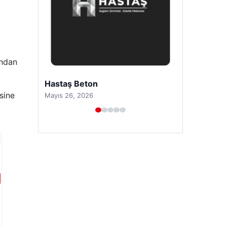
ından
Prenses Night Club
sine
Nisan 29, 2026