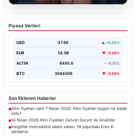
05.08.2026
14 Nisan 2026 Altın Fiyatları Güncel
Piyasa Verileri
Durum Ve Analizler
Haftanın ikinci iş gününde yatırımcıların yoğun ilgisini
çeken altın piyasası, küresel gelişmeler ve jeopolitik…
USD
47.60
▲ +0.05%
EUR
54.98
▼ -0.08%
ALTIN
6495.6
• -0.01%
BTC
3064569
▼ -0.59%
Son Eklenen Haberler
Altın fiyatları canlı 7 Nisan 2026: Altın fiyatları bugün ne kadar
■
oldu?
14 Nisan 2026 Altın Fiyatları Güncel Durum Ve Analizler
■
İnegöl’de motosikletli silahlı saldırı: 19 yaşındaki Eren K.
■
yaralandı