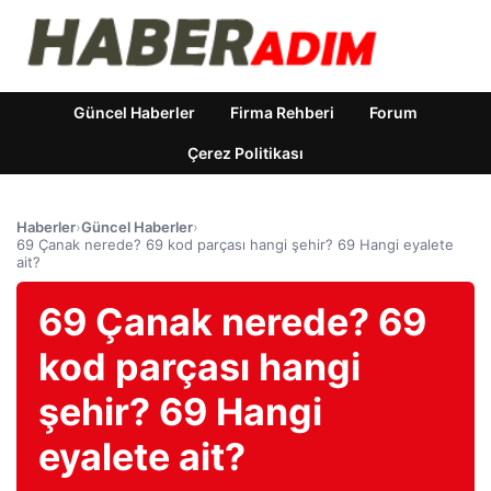
Güncel Haberler
Firma Rehberi
Forum
Çerez Politikası
Haberler
›
Güncel Haberler
›
69 Çanak nerede? 69 kod parçası hangi şehir? 69 Hangi eyalete
ait?
69 Çanak nerede? 69
kod parçası hangi
şehir? 69 Hangi
eyalete ait?