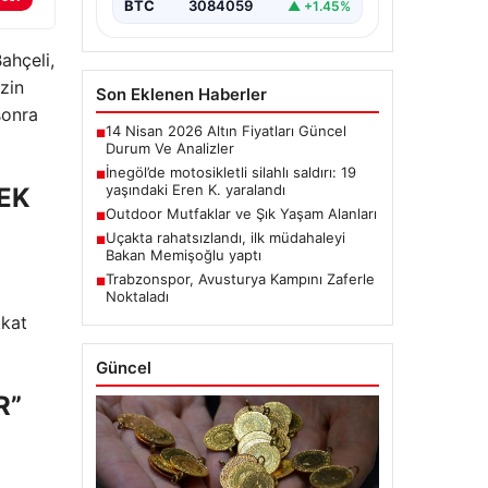
BTC
3084059
▲ +1.45%
ahçeli,
zin
Son Eklenen Haberler
sonra
14 Nisan 2026 Altın Fiyatları Güncel
■
Durum Ve Analizler
İnegöl’de motosikletli silahlı saldırı: 19
■
yaşındaki Eren K. yaralandı
EK
Outdoor Mutfaklar ve Şık Yaşam Alanları
■
Uçakta rahatsızlandı, ilk müdahaleyi
■
Bakan Memişoğlu yaptı
Trabzonspor, Avusturya Kampını Zaferle
■
Noktaladı
kkat
Güncel
R”