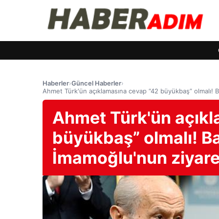
Haberler
›
Güncel Haberler
›
Ahmet Türk'ün açıklamasına cevap “42 büyükbaş” olmalı! Bah
Ahmet Türk'ün açıkl
büyükbaş” olmalı! Ba
İmamoğlu'nun ziyareti