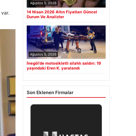
Ağustos 5, 2026
14 Nisan 2026 Altın Fiyatları Güncel
 var.
Durum Ve Analizler
Ağustos 5, 2026
İnegöl’de motosikletli silahlı saldırı: 19
yaşındaki Eren K. yaralandı
Son Eklenen Firmalar