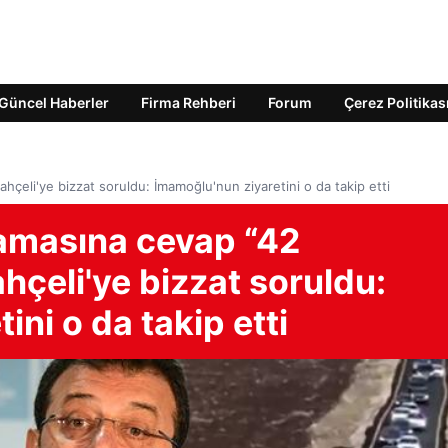
Güncel Haberler
Firma Rehberi
Forum
Çerez Politikas
çeli'ye bizzat soruldu: İmamoğlu'nun ziyaretini o da takip etti
amasına cevap “42
hçeli'ye bizzat soruldu:
ni o da takip etti