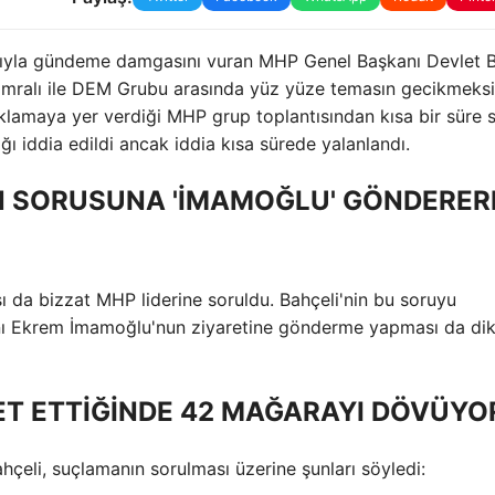
ğrıyla gündeme damgasını vuran MHP Genel Başkanı Devlet B
 “İmralı ile DEM Grubu arasında yüz yüze temasın gecikmeksi
ıklamaya yer verdiği MHP grup toplantısından kısa bir süre 
ğı iddia edildi ancak iddia kısa sürede yalanlandı.
ÜN SORUSUNA 'İMAMOĞLU' GÖNDERER
ı da bizzat MHP liderine soruldu. Bahçeli'nin bu soruyu
anı Ekrem İmamoğlu'nun ziyaretine gönderme yapması da di
RET ETTİĞİNDE 42 MAĞARAYI DÖVÜYO
çeli, suçlamanın sorulması üzerine şunları söyledi: