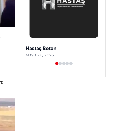
e
Prenses Night Club
Nisan 29, 2026
ya