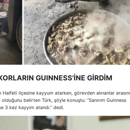
ORLARIN GUINNESS'İNE GİRDİM
ın Halfeti ilçesine kayyum atarken, görevden alınanlar arası
z olduğunu belirten Türk, şöyle konuştu: “Sanırım Guinness
me 3 kez kayyım atandı.” dedi.