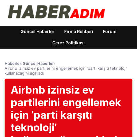
Güncel Haberler
Firma Rehberi
Forum
Çerez Politikası
Haberler
›
Güncel Haberler
›
Airbnb izinsiz ev partilerini engellemek için ‘parti karşıtı teknoloji’
kullanacağını açıkladı
Airbnb izinsiz ev
partilerini engellemek
için ‘parti karşıtı
teknoloji’