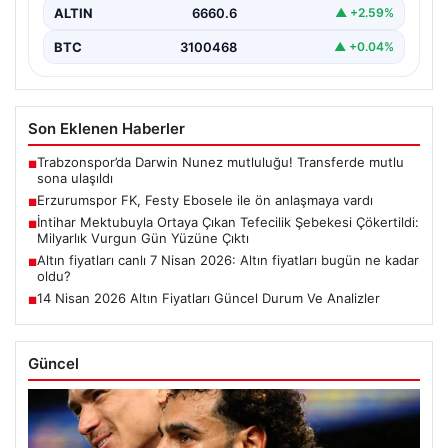
ALTIN
6660.6
▲ +2.59%
BTC
3100468
▲ +0.04%
Son Eklenen Haberler
Trabzonspor’da Darwin Nunez mutluluğu! Transferde mutlu
■
sona ulaşıldı
Erzurumspor FK, Festy Ebosele ile ön anlaşmaya vardı
■
İntihar Mektubuyla Ortaya Çıkan Tefecilik Şebekesi Çökertildi:
■
Milyarlık Vurgun Gün Yüzüne Çıktı
Altın fiyatları canlı 7 Nisan 2026: Altın fiyatları bugün ne kadar
■
oldu?
14 Nisan 2026 Altın Fiyatları Güncel Durum Ve Analizler
■
Güncel