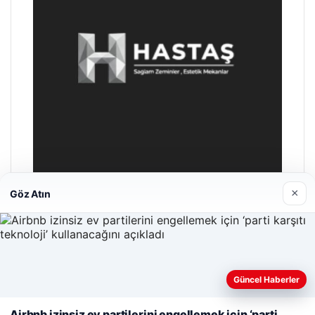
×
Göz Atın
Prenses Night Club
Nisan 29, 2026
Güncel Haberler
Web sitemizi nasıl kullandığınızı daha iyi anlayabilmek,
deneyiminizi kişiselleştirmek ve geliştirmek amacıyla çerezler
Airbnb izinsiz ev partilerini engellemek için ‘parti