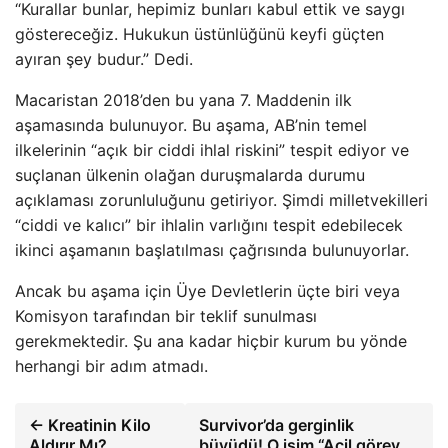
“Kurallar bunlar, hepimiz bunları kabul ettik ve saygı
göstereceğiz. Hukukun üstünlüğünü keyfi güçten
ayıran şey budur.” Dedi.
Macaristan 2018’den bu yana 7. Maddenin ilk
aşamasında bulunuyor. Bu aşama, AB’nin temel
ilkelerinin “açık bir ciddi ihlal riskini” tespit ediyor ve
suçlanan ülkenin olağan duruşmalarda durumu
açıklaması zorunluluğunu getiriyor. Şimdi milletvekilleri
“ciddi ve kalıcı” bir ihlalin varlığını tespit edebilecek
ikinci aşamanın başlatılması çağrısında bulunuyorlar.
Ancak bu aşama için Üye Devletlerin üçte biri veya
Komisyon tarafından bir teklif sunulması
gerekmektedir. Şu ana kadar hiçbir kurum bu yönde
herhangi bir adım atmadı.
← Kreatinin Kilo
Survivor’da gerginlik
Aldırır Mı?
büyüdü! O isim “Acil görev