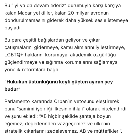
Bu “iyi ya da devam ederiz” durumuyla karşı karşıya
kalan Macar yetkililer, kalan 20 milyar avronun
dondurulmamasını giderek daha yüksek sesle istemeye
başladı.
Bu para çeşitli bağışlardan geliyor ve çıkar
çatışmalarını gidermeye, kamu alımlarını iyileştirmeye,
LGBTQ+ haklarını korumaya, akademik özgürlüğü
güçlendirmeye ve sığınma korumalarını sağlamaya
yönelik reformlara bağlı.
“Hukukun üstünlüğünü keyfi güçten ayıran şey
budur”
Parlamento kararında Orban’ın vetosunu eleştirerek
bunu “samimi işbirliği ilkesinin ihlali” olarak nitelendirdi
ve şunu ekledi: “AB hiçbir şekilde şantaja boyun
eğemez, değerlerinden vazgeçemez ve ülkenin
stratejik çıkarlarını zedeleyemez. AB ve müttefikleri”.