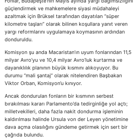
Fonlar, Budapeşte’nin Mayıs ayında yargı bağımsızlığını
güçlendirmek ve mahkemelere siyasi müdahaleyi
azaltmak için Brüksel tarafından dayatılan “süper
kilometre taşları” olarak bilinen koşullara yanıt veren
yargı reformlarını uygulamaya koymasının ardından
donduruldu.
Komisyon şu anda Macaristan’ın uyum fonlarından 11,5
milyar Avro’yu ve 10,4 milyar Avro’luk kurtarma ve
dayanıklılık planının büyük kısmını alıkoyuyor. Bu
durumu “mali şantaj” olarak nitelendiren Başbakan
Viktor Orban, Komisyon’u kınıyor.
Ancak dondurulan fonların bir kısmının serbest
bırakılması kararı Parlamento’da tedirginliğe yol açtı;
milletvekilleri, daha fazla nakit dondurma işleminin
kaldırılması halinde Ursula von der Leyen yönetimine
dava açma olasılığını gündeme getirmek için sert bir
çağrıda bulundu.