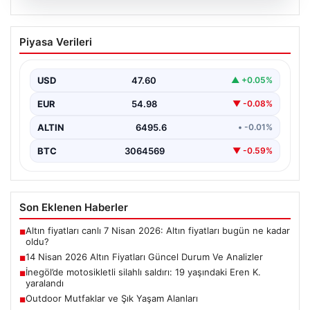
05.08.2026
14 Nisan 2026 Altın Fiyatları Güncel
Piyasa Verileri
Durum Ve Analizler
Haftanın ikinci iş gününde yatırımcıların yoğun ilgisini
çeken altın piyasası, küresel gelişmeler ve jeopolitik…
USD
47.60
▲ +0.05%
EUR
54.98
▼ -0.08%
ALTIN
6495.6
• -0.01%
BTC
3064569
▼ -0.59%
Son Eklenen Haberler
Altın fiyatları canlı 7 Nisan 2026: Altın fiyatları bugün ne kadar
■
oldu?
14 Nisan 2026 Altın Fiyatları Güncel Durum Ve Analizler
■
İnegöl’de motosikletli silahlı saldırı: 19 yaşındaki Eren K.
■
yaralandı
Outdoor Mutfaklar ve Şık Yaşam Alanları
■