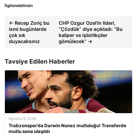
İlgilenebilirsin
← Recep Zoriç bu
CHP Ozgur Ozel'in lideri,
ismi bugünlerde
“Çözdük” diye açıkladı: “Bu
çok sık
kaliper ve işbirlikçiler
duyacaksınız
gömülecek” →
Tavsiye Edilen Haberler
Ağustos 9, 2026
Trabzonspor’da Darwin Nunez mutluluğu! Transferde
mutlu sona ulaşıldı