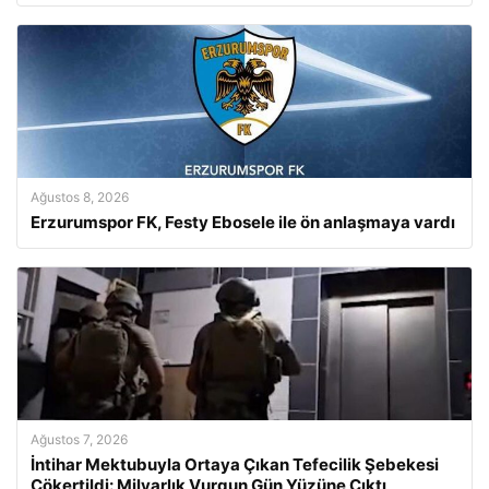
Ağustos 8, 2026
Erzurumspor FK, Festy Ebosele ile ön anlaşmaya vardı
Ağustos 7, 2026
İntihar Mektubuyla Ortaya Çıkan Tefecilik Şebekesi
Çökertildi: Milyarlık Vurgun Gün Yüzüne Çıktı