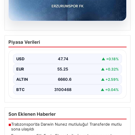
08.08.2026
Erzurumspor FK, Festy Ebosele ile ön
Piyasa Verileri
anlaşmaya vardı
Erzurumspor FK, son olarak Başakşehir’de forma giyen
İrlandalı sağ bek Festy Oseiwe Ebosele ile…
USD
47.74
▲ +0.18%
EUR
55.25
▲ +0.32%
ALTIN
6660.6
▲ +2.59%
BTC
3100468
▲ +0.04%
Son Eklenen Haberler
Trabzonspor’da Darwin Nunez mutluluğu! Transferde mutlu
■
sona ulaşıldı