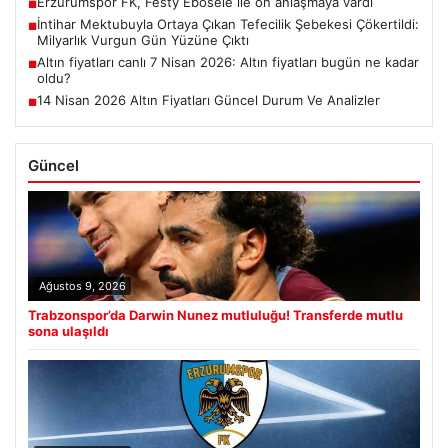
Erzurumspor FK, Festy Ebosele ile ön anlaşmaya vardı
■
İntihar Mektubuyla Ortaya Çıkan Tefecilik Şebekesi Çökertildi:
■
Milyarlık Vurgun Gün Yüzüne Çıktı
Altın fiyatları canlı 7 Nisan 2026: Altın fiyatları bugün ne kadar
■
oldu?
14 Nisan 2026 Altın Fiyatları Güncel Durum Ve Analizler
■
Güncel
Ağustos 9, 2026
Trabzonspor’da Darwin Nunez mutluluğu! Transferde mutlu
sona ulaşıldı