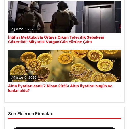
Ağustos 7, 2026
İntihar Mektubuyla Ortaya Çıkan Tefecilik Şebekesi
Çökertildi: Milyarlık Vurgun Gün Yüzüne Çıktı
Ağustos 6, 2026
Altın fiyatları canlı 7 Nisan 2026: Altın fiyatları bugün ne
kadar oldu?
Son Eklenen Firmalar