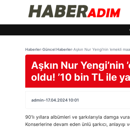
Haberler
›
Güncel Haberler
›
Aşkın Nur Yengi’nin ’emekli maa
Aşkın Nur Yengi’nin 
oldu! ’10 bin TL ile
admin
•
17.04.2024 10:01
90'lı yıllara albümleri ve şarkılarıyla damga vur
Konserlerine devam eden ünlü şarkıcı, anlayışı 