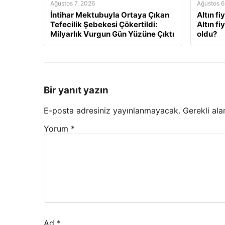
Ağustos 7, 2026
Ağustos 6
İntihar Mektubuyla Ortaya Çıkan
Altın fi
Tefecilik Şebekesi Çökertildi:
Altın f
Milyarlık Vurgun Gün Yüzüne Çıktı
oldu?
Bir yanıt yazın
E-posta adresiniz yayınlanmayacak.
Gerekli ala
Yorum
*
Ad
*