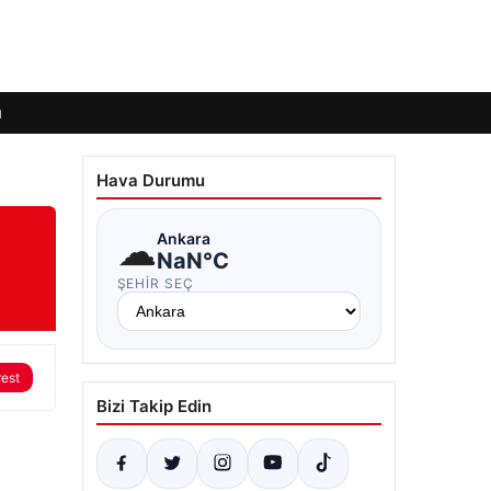
ı
Hava Durumu
☁
Ankara
NaN°C
ŞEHIR SEÇ
rest
Bizi Takip Edin