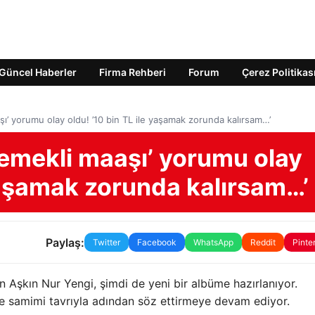
Güncel Haberler
Firma Rehberi
Forum
Çerez Politikas
şı’ yorumu olay oldu! ’10 bin TL ile yaşamak zorunda kalırsam…’
’emekli maaşı’ yorumu olay
 yaşamak zorunda kalırsam…’
Paylaş:
Twitter
Facebook
WhatsApp
Reddit
Pinte
an Aşkın Nur Yengi, şimdi de yeni bir albüme hazırlanıyor.
ve samimi tavrıyla adından söz ettirmeye devam ediyor.