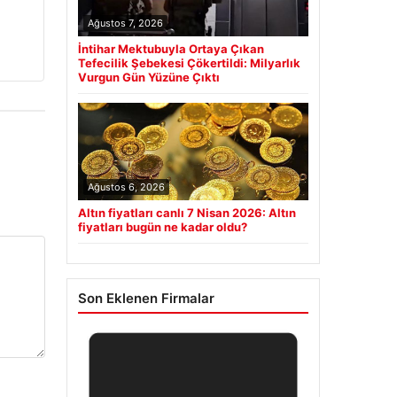
Ağustos 7, 2026
İntihar Mektubuyla Ortaya Çıkan
Tefecilik Şebekesi Çökertildi: Milyarlık
Vurgun Gün Yüzüne Çıktı
Ağustos 6, 2026
Altın fiyatları canlı 7 Nisan 2026: Altın
fiyatları bugün ne kadar oldu?
Son Eklenen Firmalar