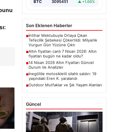
BTC
3095451
▲ +1.00%
 bunu
Son Eklenen Haberler
sı:
İntihar Mektubuyla Ortaya Çıkan
■
Tefecilik Şebekesi Çökertildi: Milyarlık
Vurgun Gün Yüzüne Çıktı
Altın fiyatları canlı 7 Nisan 2026: Altın
■
fiyatları bugün ne kadar oldu?
14 Nisan 2026 Altın Fiyatları Güncel
■
Durum Ve Analizler
İnegöl’de motosikletli silahlı saldırı: 19
■
yaşındaki Eren K. yaralandı
Outdoor Mutfaklar ve Şık Yaşam Alanları
■
Güncel