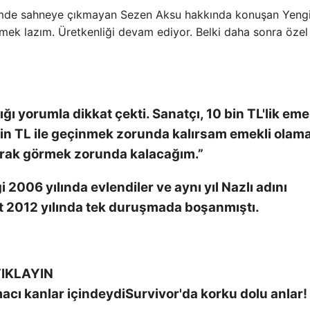
dönemde sahneye çıkmayan Sezen Aksu hakkında konuşan Yengi
tirmek lazım. Üretkenliği devam ediyor. Belki daha sonra özel
ığı yorumla dikkat çekti. Sanatçı, 10 bin TL'lik eme
0 bin TL ile geçinmek zorunda kalırsam emekli olam
olarak görmek zorunda kalacağım.”
i 2006 yılında evlendiler ve aynı yıl Nazlı adını
ift 2012 yılında tek duruşmada boşanmıştı.
IKLAYIN
Survivor'da korku dolu anlar!