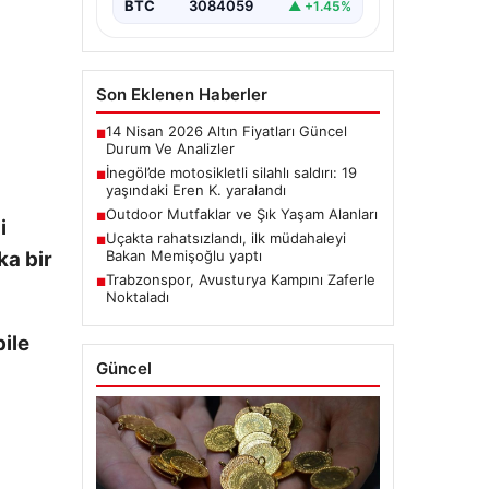
BTC
3084059
▲ +1.45%
Son Eklenen Haberler
14 Nisan 2026 Altın Fiyatları Güncel
■
Durum Ve Analizler
İnegöl’de motosikletli silahlı saldırı: 19
■
yaşındaki Eren K. yaralandı
Outdoor Mutfaklar ve Şık Yaşam Alanları
■
i
Uçakta rahatsızlandı, ilk müdahaleyi
■
ka bir
Bakan Memişoğlu yaptı
Trabzonspor, Avusturya Kampını Zaferle
■
Noktaladı
bile
Güncel