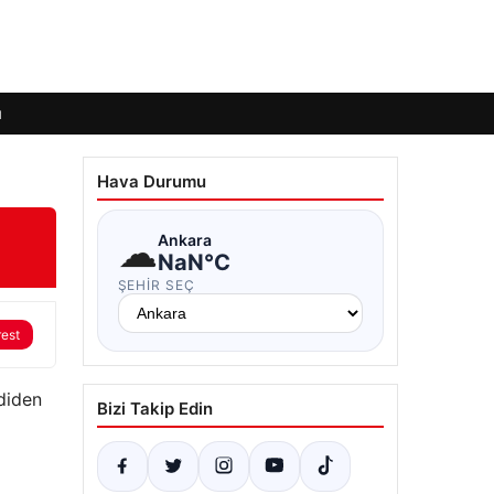
ı
Hava Durumu
☁
Ankara
NaN°C
ŞEHIR SEÇ
rest
mdiden
Bizi Takip Edin