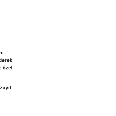
ni
iderek
e özel
zayıf