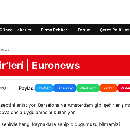
Güncel Haberler
Firma Rehberi
Forum
Çerez Politikas
ronews
ir’leri | Euronews
Paylaş:
4:01
Twitter
Facebook
WhatsApp
Reddit
Pinte
nseptini anlatıyor. Barselona ve Amsterdam gibi şehirler şi
AppValencia uygulamasını kullanıyor.
iz şehirde hangi kaynaklara sahip olduğumuzu bilmemizi