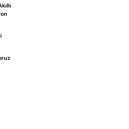
kıllı
yon
i
oruz