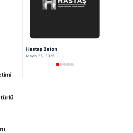
Prenses Night Club
Nisan 29, 2026
etimi
 türlü
nı