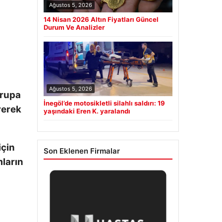
Ağustos 5, 2026
14 Nisan 2026 Altın Fiyatları Güncel
Durum Ve Analizler
Ağustos 5, 2026
vrupa
İnegöl’de motosikletli silahlı saldırı: 19
rerek
yaşındaki Eren K. yaralandı
için
Son Eklenen Firmalar
mların