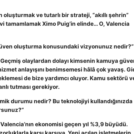
luşturmak ve tutarlı bir strateji, “akıllı şehrin”
revi tamamlamak Ximo Puig’in elinde… O, Valencia
ve güven oluşturma konusundaki vizyonunuz nedir?”
Geçmiş olaylardan dolayı kimsenin kamuya güve
 hizmet anlayışını benimsemesi hâlâ çok yavaş. G
teklemesi de bize yardımcı oluyor. Kamu sektörü v
canlı tutması gerekiyor.
ik durumu nedir? Bu teknolojiyi kullandığınızda 
orsunuz?”
Valencia’nın ekonomisi geçen yıl %3,9 büyüdü.
zorluklarla karşı karşıya. Yeni açılan işletmelerin