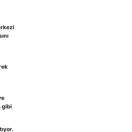
erkezi
sını
rek
ve
 gibi
tıyor.