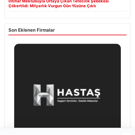
İntihar Mektubuyla Ortaya Çıkan Tefecilik Şebekesi
Çökertildi: Milyarlık Vurgun Gün Yüzüne Çıktı
Son Eklenen Firmalar