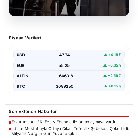
07.08.2026
İntihar Mektubuyla Ortaya Çıkan
Piyasa Verileri
Tefecilik Şebekesi Çökertildi: Milyarlık
Vurgun Gün Yüzüne Çıktı
USD
47.74
▲ +0.18%
Elazığ’da tefecilere borçlandığını belirterek hayatına son
veren bir kişinin bıraktığı intihar mektubu, bölgedeki
EUR
55.25
▲ +0.32%
büyük…
ALTIN
6660.6
▲ +2.59%
BTC
3099250
▲ +0.15%
Son Eklenen Haberler
Erzurumspor FK, Festy Ebosele ile ön anlaşmaya vardı
■
İntihar Mektubuyla Ortaya Çıkan Tefecilik Şebekesi Çökertildi:
■
Milyarlık Vurgun Gün Yüzüne Çıktı