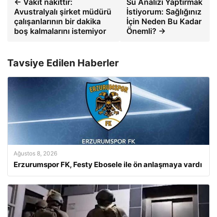
← Vakit nakittir:
Su Analizi Yaptırmak
Avustralyalı şirket müdürü
İstiyorum: Sağlığınız
çalışanlarının bir dakika
İçin Neden Bu Kadar
boş kalmalarını istemiyor
Önemli? →
Tavsiye Edilen Haberler
Ağustos 8, 2026
Erzurumspor FK, Festy Ebosele ile ön anlaşmaya vardı