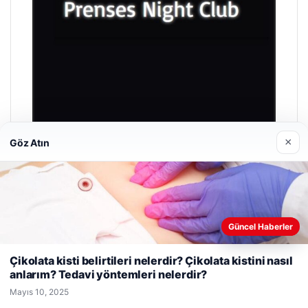
×
Göz Atın
Prenses Night Club
Nisan 29, 2026
Güncel Haberler
Web sitemizi nasıl kullandığınızı daha iyi anlayabilmek,
deneyiminizi kişiselleştirmek ve geliştirmek amacıyla çerezler
Çikolata kisti belirtileri nelerdir? Çikolata kistini nasıl
kullanıyoruz.
Çerez Politikamız
anlarım? Tedavi yöntemleri nelerdir?
Reddet
Kabul Et
© 2026 Haber Adım
Mayıs 10, 2025