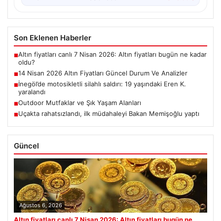
Son Eklenen Haberler
Altın fiyatları canlı 7 Nisan 2026: Altın fiyatları bugün ne kadar
■
oldu?
14 Nisan 2026 Altın Fiyatları Güncel Durum Ve Analizler
■
İnegöl’de motosikletli silahlı saldırı: 19 yaşındaki Eren K.
■
yaralandı
Outdoor Mutfaklar ve Şık Yaşam Alanları
■
Uçakta rahatsızlandı, ilk müdahaleyi Bakan Memişoğlu yaptı
■
Güncel
Ağustos 6, 2026
Altın fiyatları canlı 7 Nisan 2026: Altın fiyatları bugün ne