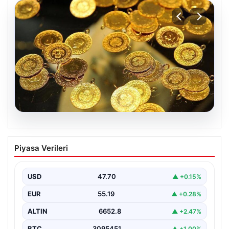
06.08.2026
Altın fiyatları canlı 7 Nisan 2026: Altın
Piyasa Verileri
fiyatları bugün ne kadar oldu?
USD
47.70
▲ +0.15%
EUR
55.19
▲ +0.28%
ALTIN
6652.8
▲ +2.47%
BTC
3095451
▲ +1.00%