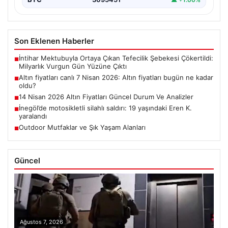
Son Eklenen Haberler
İntihar Mektubuyla Ortaya Çıkan Tefecilik Şebekesi Çökertildi:
■
Milyarlık Vurgun Gün Yüzüne Çıktı
Altın fiyatları canlı 7 Nisan 2026: Altın fiyatları bugün ne kadar
■
oldu?
14 Nisan 2026 Altın Fiyatları Güncel Durum Ve Analizler
■
İnegöl’de motosikletli silahlı saldırı: 19 yaşındaki Eren K.
■
yaralandı
Outdoor Mutfaklar ve Şık Yaşam Alanları
■
Güncel
Ağustos 7, 2026