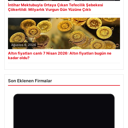
İntihar Mektubuyla Ortaya Çıkan Tefecilik Şebekesi
Çökertildi: Milyarlık Vurgun Gün Yüzüne Çıktı
Ağustos 6, 2026
Altın fiyatları canlı 7 Nisan 2026: Altın fiyatları bugün ne
kadar oldu?
Son Eklenen Firmalar