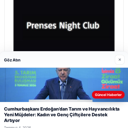
×
Göz Atın
Prenses Night Club
Güncel Haberler
Nisan 29, 2026
Web sitemizi nasıl kullandığınızı daha iyi anlayabilmek,
Cumhurbaşkanı Erdoğan’dan Tarım ve Hayvancılıkta
deneyiminizi kişiselleştirmek ve geliştirmek amacıyla çerezler
Yeni Müjdeler: Kadın ve Genç Çiftçilere Destek
kullanıyoruz.
Çerez Politikamız
Artıyor
Reddet
Kabul Et
Temmuz 4, 2026