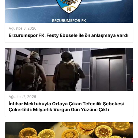
Ağustos 8, 2026
Erzurumspor FK, Festy Ebosele ile ön anlaşmaya vardı
Ağustos 7, 2026
İntihar Mektubuyla Ortaya Çıkan Tefecilik Şebekesi
Çökertildi: Milyarlık Vurgun Gün Yüzüne Çıktı