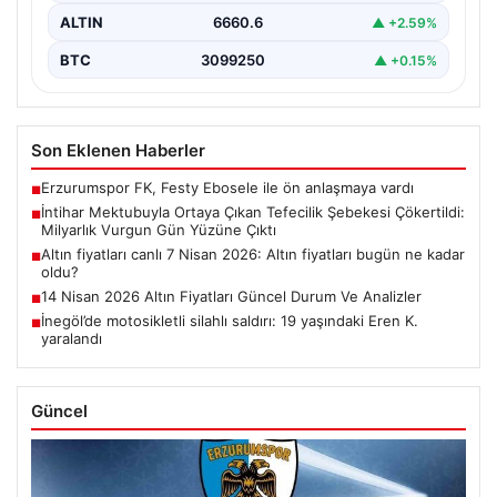
ALTIN
6660.6
▲ +2.59%
BTC
3099250
▲ +0.15%
Son Eklenen Haberler
Erzurumspor FK, Festy Ebosele ile ön anlaşmaya vardı
■
İntihar Mektubuyla Ortaya Çıkan Tefecilik Şebekesi Çökertildi:
■
Milyarlık Vurgun Gün Yüzüne Çıktı
Altın fiyatları canlı 7 Nisan 2026: Altın fiyatları bugün ne kadar
■
oldu?
14 Nisan 2026 Altın Fiyatları Güncel Durum Ve Analizler
■
İnegöl’de motosikletli silahlı saldırı: 19 yaşındaki Eren K.
■
yaralandı
Güncel