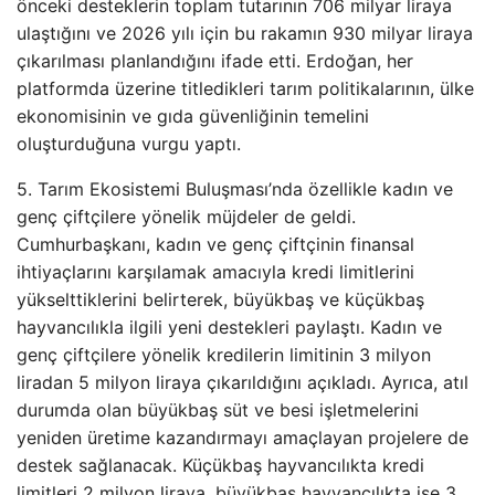
önceki desteklerin toplam tutarının 706 milyar liraya
ulaştığını ve 2026 yılı için bu rakamın 930 milyar liraya
çıkarılması planlandığını ifade etti. Erdoğan, her
platformda üzerine titledikleri tarım politikalarının, ülke
ekonomisinin ve gıda güvenliğinin temelini
oluşturduğuna vurgu yaptı.
5. Tarım Ekosistemi Buluşması’nda özellikle kadın ve
genç çiftçilere yönelik müjdeler de geldi.
Cumhurbaşkanı, kadın ve genç çiftçinin finansal
ihtiyaçlarını karşılamak amacıyla kredi limitlerini
yükselttiklerini belirterek, büyükbaş ve küçükbaş
hayvancılıkla ilgili yeni destekleri paylaştı. Kadın ve
genç çiftçilere yönelik kredilerin limitinin 3 milyon
liradan 5 milyon liraya çıkarıldığını açıkladı. Ayrıca, atıl
durumda olan büyükbaş süt ve besi işletmelerini
yeniden üretime kazandırmayı amaçlayan projelere de
destek sağlanacak. Küçükbaş hayvancılıkta kredi
limitleri 2 milyon liraya, büyükbaş hayvancılıkta ise 3