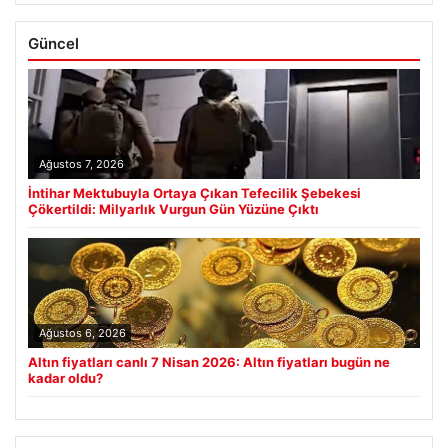
Güncel
Ağustos 7, 2026
İntihar Mektubuyla Ortaya Çıkan Tefecilik Şebekesi
Çökertildi: Milyarlık Vurgun Gün Yüzüne Çıktı
Ağustos 6, 2026
Altın fiyatları canlı 7 Nisan 2026: Altın fiyatları bugün ne
kadar oldu?