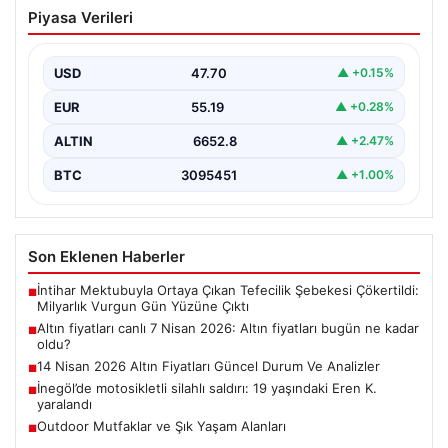
Altın fiyatları canlı 7 Nisan 2026: Altın
Piyasa Verileri
fiyatları bugün ne kadar oldu?
USD
47.70
▲ +0.15%
EUR
55.19
▲ +0.28%
ALTIN
6652.8
▲ +2.47%
BTC
3095451
▲ +1.00%
Son Eklenen Haberler
İntihar Mektubuyla Ortaya Çıkan Tefecilik Şebekesi Çökertildi:
■
Milyarlık Vurgun Gün Yüzüne Çıktı
Altın fiyatları canlı 7 Nisan 2026: Altın fiyatları bugün ne kadar
■
oldu?
14 Nisan 2026 Altın Fiyatları Güncel Durum Ve Analizler
■
İnegöl’de motosikletli silahlı saldırı: 19 yaşındaki Eren K.
■
yaralandı
Outdoor Mutfaklar ve Şık Yaşam Alanları
■