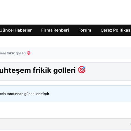
Güncel Haberler
Firma Rehberi
Forum
Çerez Politikas
m frikik golleri
hteşem frikik golleri
min
tarafından güncellenmiştir.