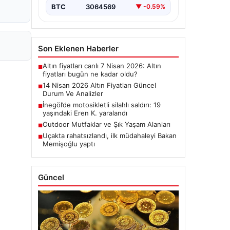
BTC
3064569
▼ -0.59%
Son Eklenen Haberler
Altın fiyatları canlı 7 Nisan 2026: Altın
■
fiyatları bugün ne kadar oldu?
14 Nisan 2026 Altın Fiyatları Güncel
■
Durum Ve Analizler
İnegöl’de motosikletli silahlı saldırı: 19
■
yaşındaki Eren K. yaralandı
Outdoor Mutfaklar ve Şık Yaşam Alanları
■
Uçakta rahatsızlandı, ilk müdahaleyi Bakan
■
Memişoğlu yaptı
Güncel