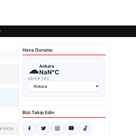
ı
Hava Durumu
☁
Ankara
NaN°C
ŞEHIR SEÇ
Bizi Takip Edin
#14434