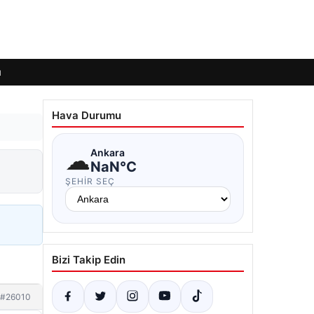
ı
Hava Durumu
☁
Ankara
NaN°C
ŞEHIR SEÇ
Bizi Takip Edin
#26010