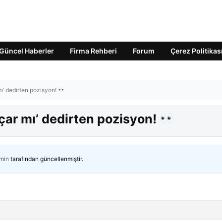
Güncel Haberler
Firma Rehberi
Forum
Çerez Politikas
ı’ dedirten pozisyon!
çar mı’ dedirten pozisyon!
min
tarafından güncellenmiştir.