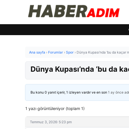
Ana sayfa
›
Forumlar
›
Spor
›
Dünya Kupası’nda ‘bu da kaçar m
Dünya Kupası’nda ‘bu da ka
Bu konu 0 yanıt içerir, 1 izleyen vardır ve en son
1 ay önce
ad
1 yazı görüntüleniyor (toplam 1)
Temmuz 3, 2026: 5:23 pm