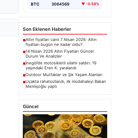
BTC
3064569
▼ -0.59%
Son Eklenen Haberler
Altın fiyatları canlı 7 Nisan 2026: Altın
■
fiyatları bugün ne kadar oldu?
14 Nisan 2026 Altın Fiyatları Güncel
■
Durum Ve Analizler
İnegöl’de motosikletli silahlı saldırı: 19
■
yaşındaki Eren K. yaralandı
Outdoor Mutfaklar ve Şık Yaşam Alanları
■
Uçakta rahatsızlandı, ilk müdahaleyi Bakan
■
Memişoğlu yaptı
Güncel