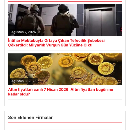
Ağustos 7, 2026
İntihar Mektubuyla Ortaya Çıkan Tefecilik Şebekesi
Çökertildi: Milyarlık Vurgun Gün Yüzüne Çıktı
Ağustos 6, 2026
Altın fiyatları canlı 7 Nisan 2026: Altın fiyatları bugün ne
kadar oldu?
Son Eklenen Firmalar