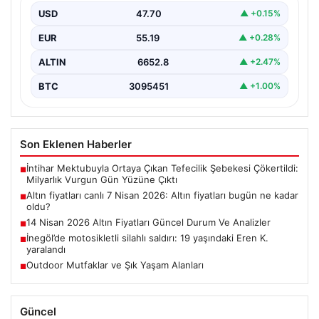
USD
47.70
▲ +0.15%
EUR
55.19
▲ +0.28%
ALTIN
6652.8
▲ +2.47%
BTC
3095451
▲ +1.00%
Son Eklenen Haberler
İntihar Mektubuyla Ortaya Çıkan Tefecilik Şebekesi Çökertildi:
■
Milyarlık Vurgun Gün Yüzüne Çıktı
Altın fiyatları canlı 7 Nisan 2026: Altın fiyatları bugün ne kadar
■
oldu?
14 Nisan 2026 Altın Fiyatları Güncel Durum Ve Analizler
■
İnegöl’de motosikletli silahlı saldırı: 19 yaşındaki Eren K.
■
yaralandı
Outdoor Mutfaklar ve Şık Yaşam Alanları
■
Güncel