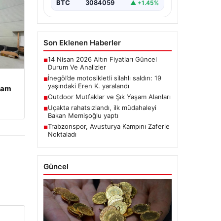
BTC
3084059
▲ +1.45%
Son Eklenen Haberler
14 Nisan 2026 Altın Fiyatları Güncel
■
Durum Ve Analizler
İnegöl’de motosikletli silahlı saldırı: 19
■
yaşındaki Eren K. yaralandı
şam
Outdoor Mutfaklar ve Şık Yaşam Alanları
■
Uçakta rahatsızlandı, ilk müdahaleyi
■
Bakan Memişoğlu yaptı
Trabzonspor, Avusturya Kampını Zaferle
■
Noktaladı
Güncel