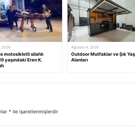
, 2026
Ağustos 4, 2026
e motosikletli silahlı
Outdoor Mutfaklar ve Şık Ya
 19 yaşındaki Eren K.
Alanları
dı
nlar
*
ile işaretlenmişlerdir