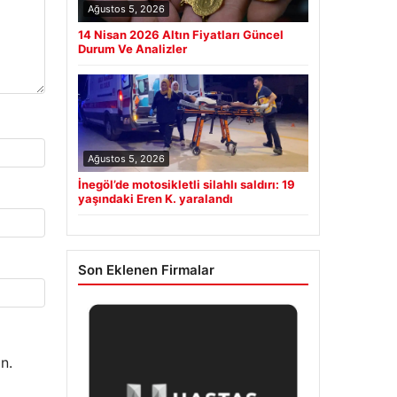
Ağustos 5, 2026
14 Nisan 2026 Altın Fiyatları Güncel
Durum Ve Analizler
Ağustos 5, 2026
İnegöl’de motosikletli silahlı saldırı: 19
yaşındaki Eren K. yaralandı
Son Eklenen Firmalar
n.