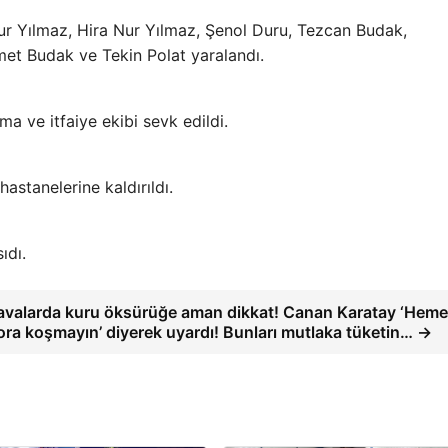
r Yılmaz, Hira Nur Yılmaz, Şenol Duru, Tezcan Budak,
t Budak ve Tekin Polat yaralandı.
a ve itfaiye ekibi sevk edildi.
hastanelerine kaldırıldı.
ıdı.
avalarda kuru öksürüğe aman dikkat! Canan Karatay ‘Hem
ora koşmayın’ diyerek uyardı! Bunları mutlaka tüketin… →