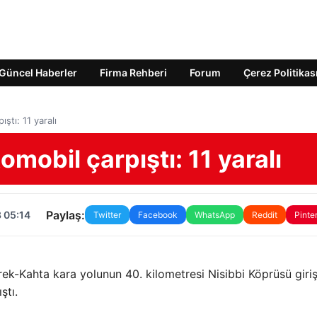
Güncel Haberler
Firma Rehberi
Forum
Çerez Politikas
ıştı: 11 yaralı
tomobil çarpıştı: 11 yaralı
Paylaş:
 05:14
Twitter
Facebook
WhatsApp
Reddit
Pinte
erek-Kahta kara yolunun 40. kilometresi Nisibbi Köprüsü giri
ştı.