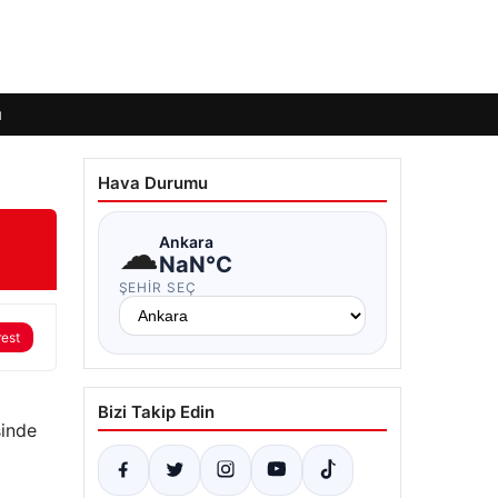
ı
Hava Durumu
☁
Ankara
NaN°C
ŞEHIR SEÇ
rest
Bizi Takip Edin
şinde