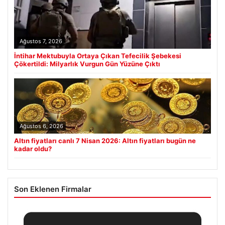
Ağustos 7, 2026
İntihar Mektubuyla Ortaya Çıkan Tefecilik Şebekesi
Çökertildi: Milyarlık Vurgun Gün Yüzüne Çıktı
Ağustos 6, 2026
Altın fiyatları canlı 7 Nisan 2026: Altın fiyatları bugün ne
kadar oldu?
Son Eklenen Firmalar