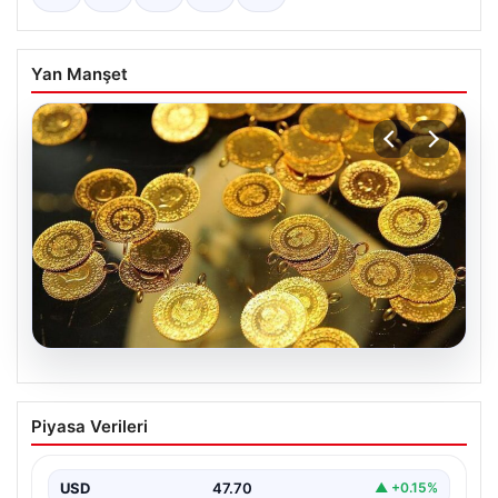
Yan Manşet
06.08.2026
Altın fiyatları canlı 7 Nisan 2026: Altın
Piyasa Verileri
fiyatları bugün ne kadar oldu?
USD
47.70
▲ +0.15%