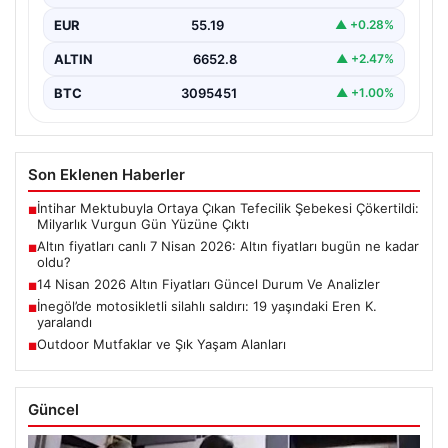
EUR
55.19
▲ +0.28%
ALTIN
6652.8
▲ +2.47%
BTC
3095451
▲ +1.00%
Son Eklenen Haberler
İntihar Mektubuyla Ortaya Çıkan Tefecilik Şebekesi Çökertildi:
■
Milyarlık Vurgun Gün Yüzüne Çıktı
Altın fiyatları canlı 7 Nisan 2026: Altın fiyatları bugün ne kadar
■
oldu?
14 Nisan 2026 Altın Fiyatları Güncel Durum Ve Analizler
■
İnegöl’de motosikletli silahlı saldırı: 19 yaşındaki Eren K.
■
yaralandı
Outdoor Mutfaklar ve Şık Yaşam Alanları
■
Güncel