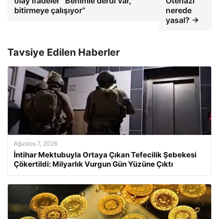
olay ifadeler “Benimle derdi var,
Ötenazi
bitirmeye çalışıyor”
nerede
yasal? →
Tavsiye Edilen Haberler
Ağustos 7, 2026
İntihar Mektubuyla Ortaya Çıkan Tefecilik Şebekesi
Çökertildi: Milyarlık Vurgun Gün Yüzüne Çıktı