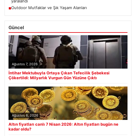
yaralandı
Outdoor Mutfaklar ve Şık Yaşam Alanları
■
Güncel
Ağustos 7, 2026
İntihar Mektubuyla Ortaya Çıkan Tefecilik Şebekesi
Çökertildi: Milyarlık Vurgun Gün Yüzüne Çıktı
Ağustos 6, 2026
Altın fiyatları canlı 7 Nisan 2026: Altın fiyatları bugün ne
kadar oldu?