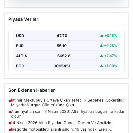
06.08.2026
Altın fiyatları canlı 7 Nisan 2026: Altın
Piyasa Verileri
fiyatları bugün ne kadar oldu?
USD
47.70
▲ +0.15%
EUR
55.19
▲ +0.28%
ALTIN
6652.8
▲ +2.47%
BTC
3095451
▲ +1.00%
Son Eklenen Haberler
İntihar Mektubuyla Ortaya Çıkan Tefecilik Şebekesi Çökertildi:
■
Milyarlık Vurgun Gün Yüzüne Çıktı
Altın fiyatları canlı 7 Nisan 2026: Altın fiyatları bugün ne kadar
■
oldu?
14 Nisan 2026 Altın Fiyatları Güncel Durum Ve Analizler
■
İnegöl’de motosikletli silahlı saldırı: 19 yaşındaki Eren K.
■