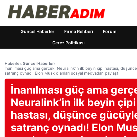
Güncel Haberler
Firma Rehberi
Forum
Çerez Politikası
Haberler
›
Güncel Haberler
›
İnanılması güç ama gerçek: Neuralink’in ilk beyin çipi hastası, düşünc
satranç oynadı! Elon Musk o anları sosyal medyadan paylaştı
İnanılması güç ama gerç
Neuralink’in ilk beyin çipi
hastası, düşünce gücüyl
satranç oynadı! Elon Mu