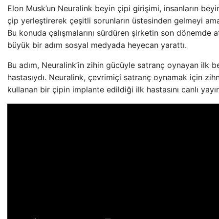
Elon Musk’un Neuralink beyin çipi girişimi, insanların beyi
çip yerleştirerek çeşitli sorunların üstesinden gelmeyi ama
Bu konuda çalışmalarını sürdüren şirketin son dönemde at
büyük bir adım sosyal medyada heyecan yarattı.
Bu adım, Neuralink’in zihin gücüyle satranç oynayan ilk be
hastasıydı. Neuralink, çevrimiçi satranç oynamak için zihn
kullanan bir çipin implante edildiği ilk hastasını canlı yayın