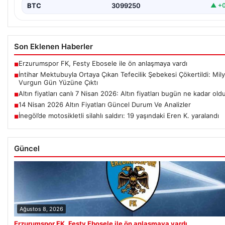
BTC
3099250
▲ +0
Son Eklenen Haberler
Erzurumspor FK, Festy Ebosele ile ön anlaşmaya vardı
■
İntihar Mektubuyla Ortaya Çıkan Tefecilik Şebekesi Çökertildi: Mily
■
Vurgun Gün Yüzüne Çıktı
Altın fiyatları canlı 7 Nisan 2026: Altın fiyatları bugün ne kadar old
■
14 Nisan 2026 Altın Fiyatları Güncel Durum Ve Analizler
■
İnegöl’de motosikletli silahlı saldırı: 19 yaşındaki Eren K. yaralandı
■
Güncel
Ağustos 8, 2026
Erzurumspor FK, Festy Ebosele ile ön anlaşmaya vardı