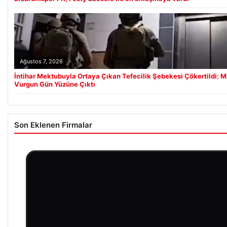
Ağustos 7, 2026
İntihar Mektubuyla Ortaya Çıkan Tefecilik Şebekesi Çökertildi: Mi
Vurgun Gün Yüzüne Çıktı
Son Eklenen Firmalar