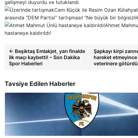
gelişmeyi duyurdu ve tutuklandı
Cem Küçük ile Rasim Ozan Kütahyal
arasında “DEM Partisi” tartışması! “Ne büyük bir bilgisizlik
Ahmet Mahmu
hastaneye kaldırıldı!
← Beşiktaş Emlakjet, yarı finalde
Şapkayı kirpi zanne
ilk maçı kaybetti! – Son Dakika
hareket etmeyince
Spor Haberleri
veterinere götürd
Tavsiye Edilen Haberler