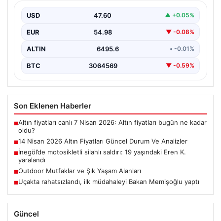
Haftanın ikinci iş gününde yatırımcıların yoğun ilgisini
çeken altın piyasası, küresel gelişmeler ve jeopolitik…
USD
47.60
▲ +0.05%
EUR
54.98
▼ -0.08%
ALTIN
6495.6
• -0.01%
BTC
3064569
▼ -0.59%
Son Eklenen Haberler
Altın fiyatları canlı 7 Nisan 2026: Altın fiyatları bugün ne kadar
■
oldu?
14 Nisan 2026 Altın Fiyatları Güncel Durum Ve Analizler
■
İnegöl’de motosikletli silahlı saldırı: 19 yaşındaki Eren K.
■
yaralandı
Outdoor Mutfaklar ve Şık Yaşam Alanları
■
Uçakta rahatsızlandı, ilk müdahaleyi Bakan Memişoğlu yaptı
■
Güncel