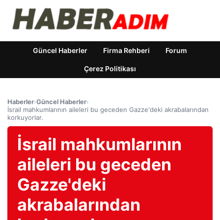
Güncel Haberler
Firma Rehberi
Forum
Çerez Politikası
Haberler
›
Güncel Haberler
›
İsrail mahkumlarının aileleri bu geceden Gazze'deki akrabalarından
korkuyorlar.
İsrail mahkumlarının
aileleri bu geceden
Gazze'deki
akrabalarından