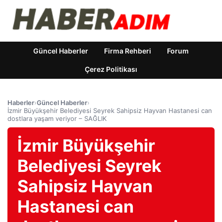
Güncel Haberler
Firma Rehberi
Forum
Çerez Politikası
Haberler
›
Güncel Haberler
›
İzmir Büyükşehir Belediyesi Seyrek Sahipsiz Hayvan Hastanesi can
dostlara yaşam veriyor – SAĞLIK
İzmir Büyükşehir
Belediyesi Seyrek
Sahipsiz Hayvan
Hastanesi can