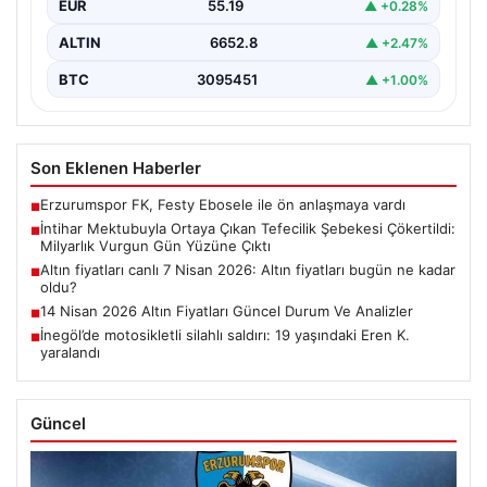
EUR
55.19
▲ +0.28%
büyük…
ALTIN
6652.8
▲ +2.47%
BTC
3095451
▲ +1.00%
Son Eklenen Haberler
Erzurumspor FK, Festy Ebosele ile ön anlaşmaya vardı
■
İntihar Mektubuyla Ortaya Çıkan Tefecilik Şebekesi Çökertildi:
■
Milyarlık Vurgun Gün Yüzüne Çıktı
Altın fiyatları canlı 7 Nisan 2026: Altın fiyatları bugün ne kadar
■
oldu?
14 Nisan 2026 Altın Fiyatları Güncel Durum Ve Analizler
■
İnegöl’de motosikletli silahlı saldırı: 19 yaşındaki Eren K.
■
yaralandı
Güncel