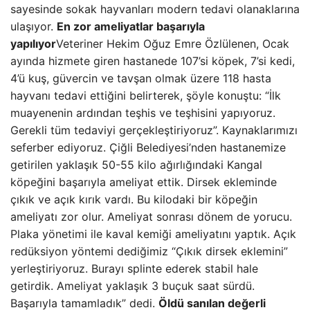
sayesinde sokak hayvanları modern tedavi olanaklarına
ulaşıyor.
En zor ameliyatlar başarıyla
yapılıyor
Veteriner Hekim Oğuz Emre Özlülenen, Ocak
ayında hizmete giren hastanede 107’si köpek, 7’si kedi,
4’ü kuş, güvercin ve tavşan olmak üzere 118 hasta
hayvanı tedavi ettiğini belirterek, şöyle konuştu: “İlk
muayenenin ardından teşhis ve teşhisini yapıyoruz.
Gerekli tüm tedaviyi gerçekleştiriyoruz”. Kaynaklarımızı
seferber ediyoruz. Çiğli Belediyesi’nden hastanemize
getirilen yaklaşık 50-55 kilo ağırlığındaki Kangal
köpeğini başarıyla ameliyat ettik. Dirsek ekleminde
çıkık ve açık kırık vardı. Bu kilodaki bir köpeğin
ameliyatı zor olur. Ameliyat sonrası dönem de yorucu.
Plaka yönetimi ile kaval kemiği ameliyatını yaptık. Açık
redüksiyon yöntemi dediğimiz “Çıkık dirsek eklemini”
yerleştiriyoruz. Burayı splinte ederek stabil hale
getirdik. Ameliyat yaklaşık 3 buçuk saat sürdü.
Başarıyla tamamladık” dedi.
Öldü sanılan değerli