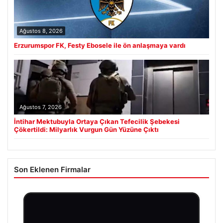
Ağustos 8, 2026
Erzurumspor FK, Festy Ebosele ile ön anlaşmaya vardı
Ağustos 7, 2026
İntihar Mektubuyla Ortaya Çıkan Tefecilik Şebekesi
Çökertildi: Milyarlık Vurgun Gün Yüzüne Çıktı
Son Eklenen Firmalar