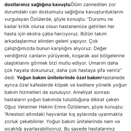
dostlarımız sağlığına kavuştu
Ölüm zannedilen zor
durumdaki can dostumuzu sağlığına kavuşturduklarını
vurgulayan Özlülerde, şöyle konuştu: “Durumu ne
kadar kritik olursa olsun hastanemize getirilen her
hasta için ekstra çaba harcıyoruz. Bütün takım
arkadaşlarımız elinden geleni yapıyor. Çok
çalıştığımızda bunun karşılığını alıyoruz. Değer
verdiğimiz canların yürüyerek, koşarak asıl bölgelerine
ulaştıklarını görmek bizi mutlu ediyor. Umarım daha
çok hayata dokunuruz, daha çok hastaya şifa veririz”
dedi.
Yoğun bakım ünitelerinde özel bakım
Hastanede
ayrıca özel kafeslerde köpek ve kedilere yönelik yoğun
bakım hizmetleri de sunuluyor. Ameliyat sonrası
hastaların yoğun bakımda tutulduğuna dikkat çeken
Oğuz Veteriner Hekim Emre Özlülenen, şöyle konuştu:
“Anestezi altındaki hayvanlar kış aylarında uyanmakta
zorluk çekebilirler. Yoğun bakım ünitelerinde nem ve
sıcaklığı ayarlayabiliyoruz. Bu sayede hastalarımız