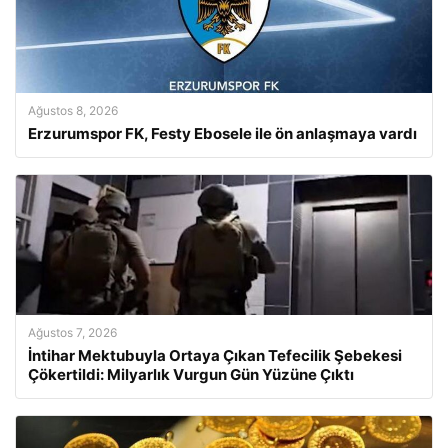
Ağustos 8, 2026
Erzurumspor FK, Festy Ebosele ile ön anlaşmaya vardı
Ağustos 7, 2026
İntihar Mektubuyla Ortaya Çıkan Tefecilik Şebekesi
Çökertildi: Milyarlık Vurgun Gün Yüzüne Çıktı