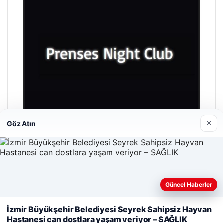
×
Göz Atın
Prenses Night Club
Nisan 29, 2026
Güncel Haberler
Web sitemizi nasıl kullandığınızı daha iyi anlayabilmek,
deneyiminizi kişiselleştirmek ve geliştirmek amacıyla çerezler
İzmir Büyükşehir Belediyesi Seyrek Sahipsiz Hayvan
kullanıyoruz.
Çerez Politikamız
Hastanesi can dostlara yaşam veriyor – SAĞLIK