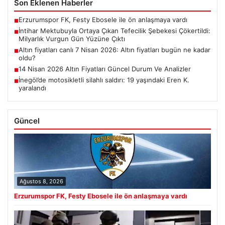
Son Eklenen Haberler
Erzurumspor FK, Festy Ebosele ile ön anlaşmaya vardı
■
İntihar Mektubuyla Ortaya Çıkan Tefecilik Şebekesi Çökertildi:
■
Milyarlık Vurgun Gün Yüzüne Çıktı
Altın fiyatları canlı 7 Nisan 2026: Altın fiyatları bugün ne kadar
■
oldu?
14 Nisan 2026 Altın Fiyatları Güncel Durum Ve Analizler
■
İnegöl’de motosikletli silahlı saldırı: 19 yaşındaki Eren K.
■
yaralandı
Güncel
Ağustos 8, 2026
Erzurumspor FK, Festy Ebosele ile ön anlaşmaya vardı