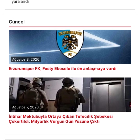
yaralandı
Güncel
Ağustos 8, 2026
Erzurumspor FK, Festy Ebosele ile ön anlaşmaya vardı
Ağustos 7, 2026
İntihar Mektubuyla Ortaya Çıkan Tefecilik Şebekesi
Çökertildi: Milyarlık Vurgun Gün Yüzüne Çıktı