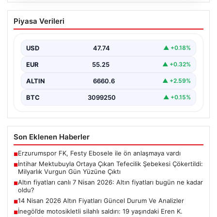
07.08.2026
İntihar Mektubuyla Ortaya Çıkan
Piyasa Verileri
Tefecilik Şebekesi Çökertildi: Milyarlık
Vurgun Gün Yüzüne Çıktı
USD
47.74
▲ +0.18%
Elazığ’da tefecilere borçlandığını belirterek hayatına son
veren bir kişinin bıraktığı intihar mektubu, bölgedeki
EUR
55.25
▲ +0.32%
büyük…
ALTIN
6660.6
▲ +2.59%
BTC
3099250
▲ +0.15%
Son Eklenen Haberler
Erzurumspor FK, Festy Ebosele ile ön anlaşmaya vardı
■
İntihar Mektubuyla Ortaya Çıkan Tefecilik Şebekesi Çökertildi:
■
Milyarlık Vurgun Gün Yüzüne Çıktı
Altın fiyatları canlı 7 Nisan 2026: Altın fiyatları bugün ne kadar
■
oldu?
14 Nisan 2026 Altın Fiyatları Güncel Durum Ve Analizler
■
İnegöl’de motosikletli silahlı saldırı: 19 yaşındaki Eren K.
■