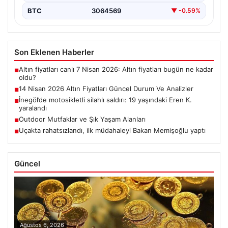
BTC
3064569
▼ -0.59%
Son Eklenen Haberler
Altın fiyatları canlı 7 Nisan 2026: Altın fiyatları bugün ne kadar
■
oldu?
14 Nisan 2026 Altın Fiyatları Güncel Durum Ve Analizler
■
İnegöl’de motosikletli silahlı saldırı: 19 yaşındaki Eren K.
■
yaralandı
Outdoor Mutfaklar ve Şık Yaşam Alanları
■
Uçakta rahatsızlandı, ilk müdahaleyi Bakan Memişoğlu yaptı
■
Güncel
Ağustos 6, 2026