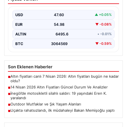
Durum Ve Analizler
Haftanın ikinci iş gününde yatırımcıların yoğun ilgisini
çeken altın piyasası, küresel gelişmeler ve jeopolitik…
USD
47.60
▲ +0.05%
EUR
54.98
▼ -0.08%
ALTIN
6495.6
• -0.01%
BTC
3064569
▼ -0.59%
Son Eklenen Haberler
Altın fiyatları canlı 7 Nisan 2026: Altın fiyatları bugün ne kadar
■
oldu?
14 Nisan 2026 Altın Fiyatları Güncel Durum Ve Analizler
■
İnegöl’de motosikletli silahlı saldırı: 19 yaşındaki Eren K.
■
yaralandı
Outdoor Mutfaklar ve Şık Yaşam Alanları
■
Uçakta rahatsızlandı, ilk müdahaleyi Bakan Memişoğlu yaptı
■