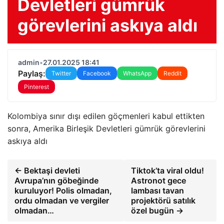
Devletleri gümrük
görevlerini askıya aldı
admin
•
27.01.2025 18:41
Paylaş:
Twitter
Facebook
WhatsApp
Reddit
Pinterest
Kolombiya sınır dışı edilen göçmenleri kabul ettikten
sonra, Amerika Birleşik Devletleri gümrük görevlerini
askıya aldı
← Bektaşi devleti
Tiktok’ta viral oldu!
Avrupa’nın göbeğinde
Astronot gece
kuruluyor! Polis olmadan,
lambası tavan
ordu olmadan ve vergiler
projektörü satılık
olmadan…
özel bugün →