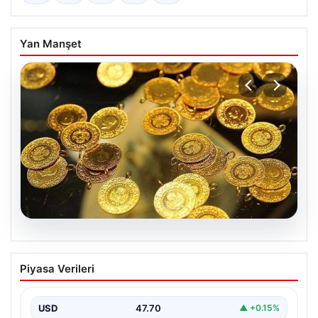
Yan Manşet
06.08.2026
Altın fiyatları canlı 7 Nisan 2026: Altın
Piyasa Verileri
fiyatları bugün ne kadar oldu?
USD
47.70
▲ +0.15%