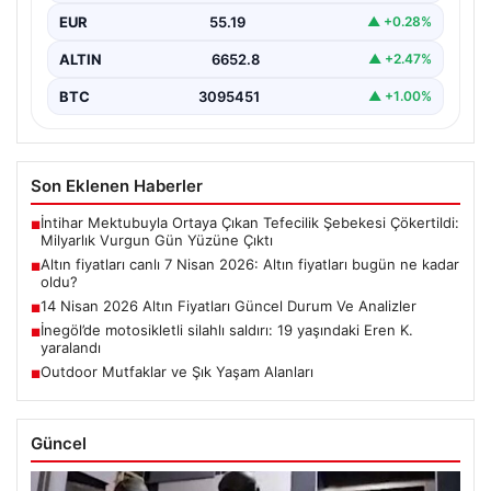
EUR
55.19
▲ +0.28%
ALTIN
6652.8
▲ +2.47%
BTC
3095451
▲ +1.00%
Son Eklenen Haberler
İntihar Mektubuyla Ortaya Çıkan Tefecilik Şebekesi Çökertildi:
■
Milyarlık Vurgun Gün Yüzüne Çıktı
Altın fiyatları canlı 7 Nisan 2026: Altın fiyatları bugün ne kadar
■
oldu?
14 Nisan 2026 Altın Fiyatları Güncel Durum Ve Analizler
■
İnegöl’de motosikletli silahlı saldırı: 19 yaşındaki Eren K.
■
yaralandı
Outdoor Mutfaklar ve Şık Yaşam Alanları
■
Güncel