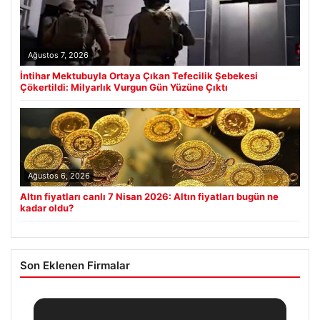
Ağustos 7, 2026
İntihar Mektubuyla Ortaya Çıkan Tefecilik Şebekesi
Çökertildi: Milyarlık Vurgun Gün Yüzüne Çıktı
Ağustos 6, 2026
Altın fiyatları canlı 7 Nisan 2026: Altın fiyatları bugün ne
kadar oldu?
Son Eklenen Firmalar