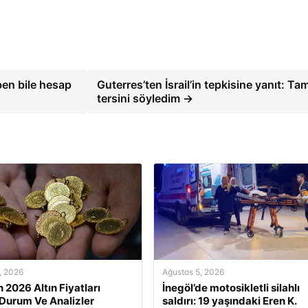
 ben bile hesap
Guterres’ten İsrail’in tepkisine yanıt: Ta
tersini söyledim →
, 2026
Ağustos 5, 2026
 2026 Altın Fiyatları
İnegöl’de motosikletli silahlı
Durum Ve Analizler
saldırı: 19 yaşındaki Eren K.