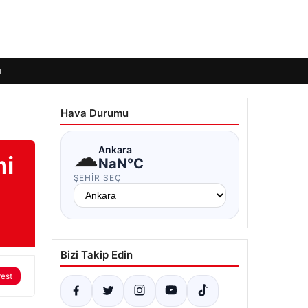
ı
Hava Durumu
☁
Ankara
mi
NaN°C
ŞEHIR SEÇ
Bizi Takip Edin
rest