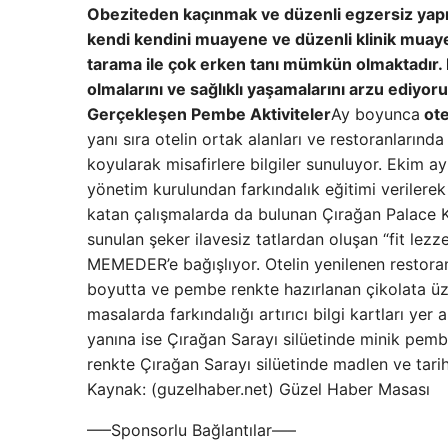
Obeziteden kaçınmak ve düzenli egzersiz yapm
kendi kendini muayene ve düzenli klinik muaye
tarama ile çok erken tanı mümkün olmaktadır. K
olmalarını ve sağlıklı yaşamalarını arzu ediyo
Gerçekleşen Pembe Aktiviteler
Ay boyunca
ote
yanı sıra otelin ortak alanları ve restoranlarında
koyularak misafirlere bilgiler sunuluyor. Ekim 
yönetim kurulundan farkındalık eğitimi verilerek
katan çalışmalarda da bulunan Çırağan Palace Ke
sunulan şeker ilavesiz tatlardan oluşan “fit lezz
MEMEDER’e bağışlıyor. Otelin yenilenen restoran
boyutta ve pembe renkte hazırlanan çikolata üzeri
masalarda farkındalığı artırıcı bilgi kartları y
yanına ise Çırağan Sarayı silüetinde minik pemb
renkte Çırağan Sarayı silüetinde madlen ve tari
Kaynak: (guzelhaber.net) Güzel Haber Masası
—–Sponsorlu Bağlantılar—–