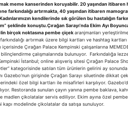
ak meme kanserinden koruyabilir. 20 yaşından itibaren 
ne farkındalığı artırmakta, 40 yaşından itibaren mamogra
adınlarımızın kendilerinde sık görülen bu hastalığın fark
rum” şeklinde konuştu.
Çırağan Sarayı’nda Ekim Ayı Boyunc
lin birçok noktasına pembe çiçek
aranjmanları yerleştirilm
 farkındalığı artırmak üzere bilgi kartları ve hashtag kartları
ayı içerisinde Çırağan Palace Kempinski çalışanlarına MEMED
 bilinçlendirme çalışmalarında bulunuyor. Farkındalığa lezz
mpinski İstanbul; online alışveriş sitesi Çırağan Palace Sho
etler” kategorisinde satılan tüm ürünlerin gelirini ay sonunda
ı Gazebo’nun girişinde Çırağan Sarayı siluetinde dikkat çeki
ndeki özel bilgi kartları ile misafirleri karşılıyor. Gazebo’
er alıyor. Restoranda sunulan çayın yanına pembe baklava, kah
e madlen çikolatalar servis ediliyor. Ekim ayına özel pembe
hi kapı modelinde çikolatalar da satışa sunuluyor.