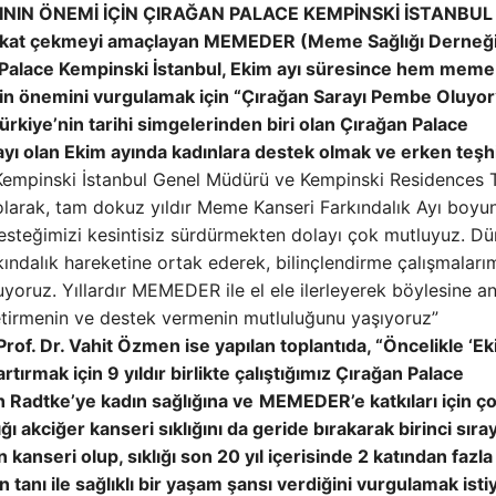
NIN ÖNEMİ İÇİN
ÇIRAĞAN PALACE KEMPİNSKİ İSTANBUL 
kkat çekmeyi amaçlayan MEMEDER (Meme Sağlığı Derneği)
n Palace Kempinski İstanbul, Ekim ayı süresince hem meme
n önemini vurgulamak için “Çırağan Sarayı Pembe Oluyor’
ürkiye’nin tarihi simgelerinden biri olan Çırağan Palace
ayı olan Ekim ayında kadınlara destek olmak ve erken teşh
Kempinski İstanbul Genel Müdürü ve Kempinski Residences 
olarak, tam dokuz yıldır Meme Kanseri Farkındalık Ayı boyu
steğimizi kesintisiz sürdürmekten dolayı çok mutluyuz. Dü
ındalık hareketine ortak ederek, bilinçlendirme çalışmalarım
oruz. Yıllardır MEMEDER ile el ele ilerleyerek böylesine an
getirmenin ve destek vermenin mutluluğunu yaşıyoruz”
. Dr. Vahit Özmen ise yapılan toplantıda, “Öncelikle ‘E
tırmak için 9 yıldır birlikte çalıştığımız Çırağan Palace
 Radtke’ye kadın sağlığına ve
MEMEDER’e katkıları için ç
akciğer kanseri sıklığını da geride bırakarak birinci sıra
 kanseri olup, sıklığı son 20 yıl içerisinde 2 katından fazla
 tanı ile sağlıklı bir yaşam şansı verdiğini vurgulamak ist