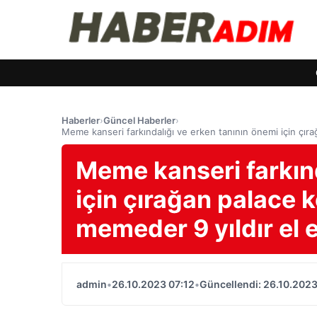
Haberler
›
Güncel Haberler
›
Meme kanseri farkındalığı ve erken tanının önemi için çıra
Meme kanseri farkınd
için çırağan palace k
memeder 9 yıldır el 
admin
•
26.10.2023 07:12
•
Güncellendi: 26.10.2023