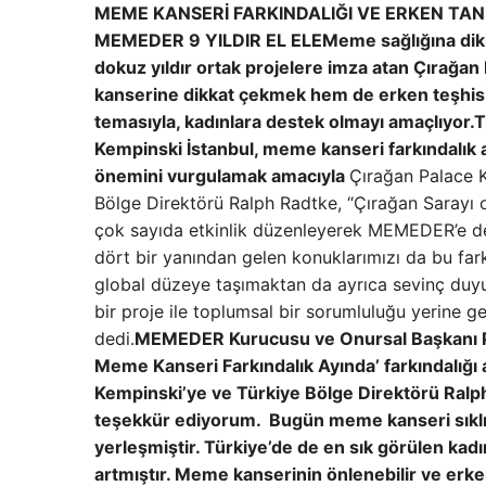
MEME KANSERİ FARKINDALIĞI VE ERKEN TANI
MEMEDER 9 YILDIR EL ELE
Meme sağlığına di
dokuz yıldır ortak projelere imza atan Çırağa
kanserine dikkat çekmek hem de erken teşhisi
temasıyla, kadınlara destek olmayı amaçlıyor.
T
Kempinski İstanbul, meme kanseri farkındalık 
önemini vurgulamak amacıyla
Çırağan Palace 
Bölge Direktörü Ralph Radtke, “Çırağan Sarayı 
çok sayıda etkinlik düzenleyerek MEMEDER’e de
dört bir yanından gelen konuklarımızı da bu fark
global düzeye taşımaktan da ayrıca sevinç duyuy
bir proje ile toplumsal bir sorumluluğu yerine 
dedi.
MEMEDER Kurucusu ve Onursal Başkanı Prof
Meme Kanseri Farkındalık Ayında’ farkındalığı ar
Kempinski’ye ve Türkiye Bölge Direktörü Ralph
teşekkür ediyorum. Bugün meme kanseri sıklığı 
yerleşmiştir. Türkiye’de de en sık görülen kadın
artmıştır. Meme kanserinin önlenebilir ve erken