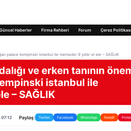
Güncel Haberler
Firma Rehberi
Forum
Çerez Politikas
ğan palace kempinski istanbul ile memeder 9 yıldır el ele – SAĞLIK
alığı ve erken tanının öne
empinski istanbul ile
ele – SAĞLIK
Paylaş:
 07:12
Twitter
Facebook
WhatsApp
Reddit
Pinte