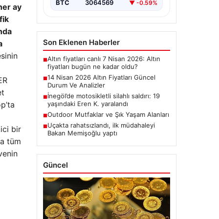
BTC
3064569
▼ -0.59%
her ay
fik
ında
Son Eklenen Haberler
a
esinin
Altın fiyatları canlı 7 Nisan 2026: Altın
■
fiyatları bugün ne kadar oldu?
14 Nisan 2026 Altın Fiyatları Güncel
ER
■
Durum Ve Analizler
et
İnegöl’de motosikletli silahlı saldırı: 19
■
p’ta
yaşındaki Eren K. yaralandı
Outdoor Mutfaklar ve Şık Yaşam Alanları
■
Uçakta rahatsızlandı, ilk müdahaleyi
■
ci bir
Bakan Memişoğlu yaptı
da tüm
venin
Güncel