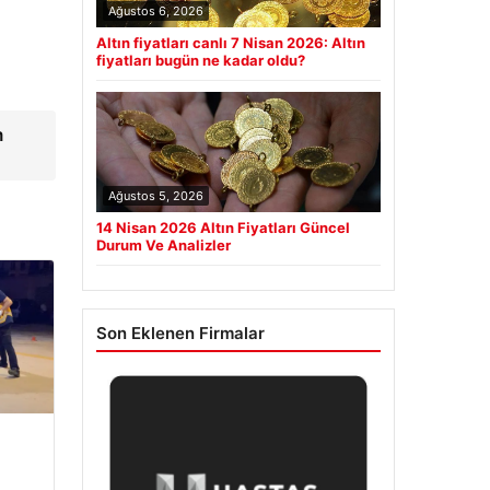
Ağustos 6, 2026
Altın fiyatları canlı 7 Nisan 2026: Altın
fiyatları bugün ne kadar oldu?
m
Ağustos 5, 2026
14 Nisan 2026 Altın Fiyatları Güncel
Durum Ve Analizler
Son Eklenen Firmalar