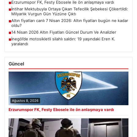
Erzurumspor FK, Festy Ebosele ile ön anlaşmaya vardı
■
İntihar Mektubuyla Ortaya Çıkan Tefecilik Şebekesi Çökertildi:
■
Milyarlık Vurgun Gün Yüzüne Çıktı
Altın fiyatları canlı 7 Nisan 2026: Altın fiyatları bugün ne kadar
■
oldu?
14 Nisan 2026 Altın Fiyatları Güncel Durum Ve Analizler
■
İnegöl’de motosikletli silahlı saldırı: 19 yaşındaki Eren K.
■
yaralandı
Güncel
Ağustos 8, 2026
Erzurumspor FK, Festy Ebosele ile ön anlaşmaya vardı