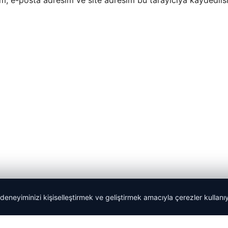
m, e-posta adresim ve site adresim bu tarayıcıya kaydedilsi
 deneyiminizi kişiselleştirmek ve geliştirmek amacıyla çerezler kullan