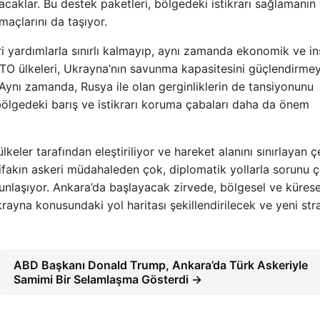
caklar. Bu destek paketleri, bölgedeki istikrarı sağlamanın
maçlarını da taşıyor.
 yardımlarla sınırlı kalmayıp, aynı zamanda ekonomik ve in
ATO ülkeleri, Ukrayna’nın savunma kapasitesini güçlendirme
. Aynı zamanda, Rusya ile olan gerginliklerin de tansiyonunu
bölgedeki barış ve istikrarı koruma çabaları daha da önem
eler tarafından eleştiriliyor ve hareket alanını sınırlayan çe
, ittifakın askeri müdahaleden çok, diplomatik yollarla sorunu
unlaşıyor. Ankara’da başlayacak zirvede, bölgesel ve küres
ayna konusundaki yol haritası şekillendirilecek ve yeni stra
ABD Başkanı Donald Trump, Ankara’da Türk Askeriyle
Samimi Bir Selamlaşma Gösterdi →