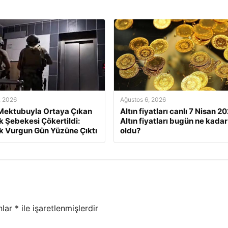
, 2026
Ağustos 6, 2026
 Mektubuyla Ortaya Çıkan
Altın fiyatları canlı 7 Nisan 2
ik Şebekesi Çökertildi:
Altın fiyatları bugün ne kadar
ık Vurgun Gün Yüzüne Çıktı
oldu?
nlar
*
ile işaretlenmişlerdir