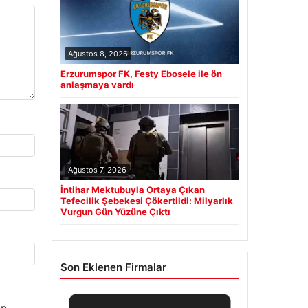
Ağustos 8, 2026
Erzurumspor FK, Festy Ebosele ile ön
anlaşmaya vardı
Ağustos 7, 2026
İntihar Mektubuyla Ortaya Çıkan
Tefecilik Şebekesi Çökertildi: Milyarlık
Vurgun Gün Yüzüne Çıktı
Son Eklenen Firmalar