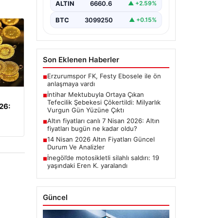
belirterek hayatına son veren bir
ALTIN
6660.6
▲ +2.59%
kişinin bıraktığı intihar mektubu,
bölgedeki büyük…
BTC
3099250
▲ +0.15%
Son Eklenen Haberler
Erzurumspor FK, Festy Ebosele ile ön
■
anlaşmaya vardı
İntihar Mektubuyla Ortaya Çıkan
■
Tefecilik Şebekesi Çökertildi: Milyarlık
026:
Vurgun Gün Yüzüne Çıktı
Altın fiyatları canlı 7 Nisan 2026: Altın
■
fiyatları bugün ne kadar oldu?
14 Nisan 2026 Altın Fiyatları Güncel
■
Durum Ve Analizler
İnegöl’de motosikletli silahlı saldırı: 19
■
yaşındaki Eren K. yaralandı
Güncel