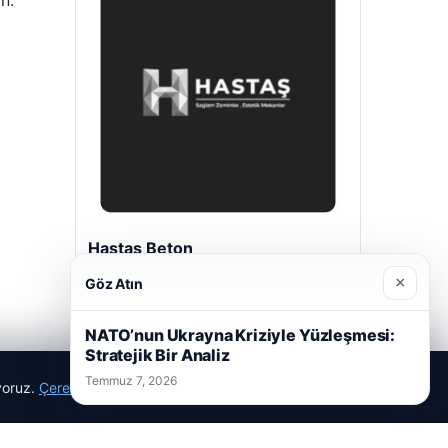
n.
Hastaş Beton
Mayıs 26, 2026
×
Göz Atın
NATO’nun Ukrayna Kriziyle Yüzleşmesi:
Stratejik Bir Analiz
Temmuz 7, 2026
ıyoruz.
Çerez Politikamız
Reddet
Kabul Et