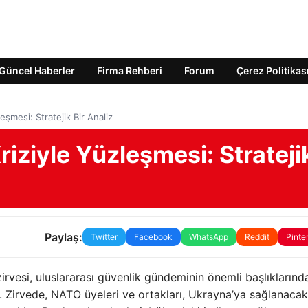
Güncel Haberler
Firma Rehberi
Forum
Çerez Politikas
şmesi: Stratejik Bir Analiz
ziyle Yüzleşmesi: Strateji
Paylaş:
Twitter
Facebook
WhatsApp
Reddit
Pinte
rvesi, uluslararası güvenlik gündeminin önemli başlıklarında
 Zirvede, NATO üyeleri ve ortakları, Ukrayna’ya sağlanacak