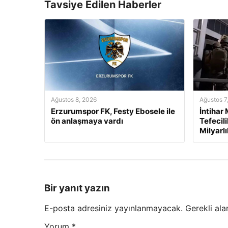
Tavsiye Edilen Haberler
Ağustos 8, 2026
Ağustos 7
Erzurumspor FK, Festy Ebosele ile
İntihar
ön anlaşmaya vardı
Tefecil
Milyarl
Bir yanıt yazın
E-posta adresiniz yayınlanmayacak.
Gerekli ala
Yorum
*