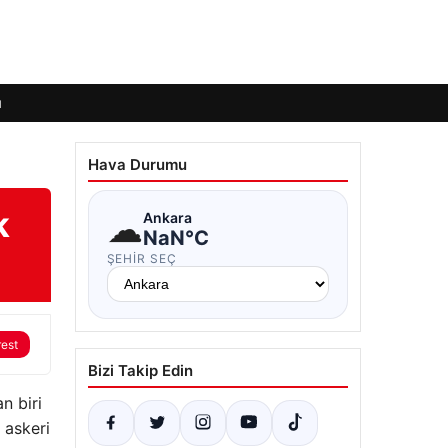
ı
Hava Durumu
k
☁
Ankara
NaN°C
ŞEHIR SEÇ
rest
Bizi Takip Edin
n biri
 askeri