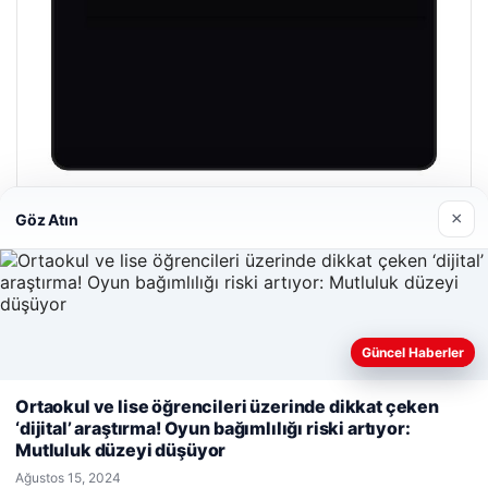
Prenses Night Club
×
Göz Atın
Nisan 29, 2026
Güncel Haberler
Web sitemizi nasıl kullandığınızı daha iyi anlayabilmek,
Ortaokul ve lise öğrencileri üzerinde dikkat çeken
deneyiminizi kişiselleştirmek ve geliştirmek amacıyla çerezler
© 2026 Haber Adım
‘dijital’ araştırma! Oyun bağımlılığı riski artıyor:
kullanıyoruz.
Çerez Politikamız
Mutluluk düzeyi düşüyor
o
Reddet
Kabul Et
Ağustos 15, 2024