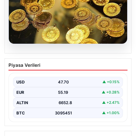
06.08.2026
Altın fiyatları canlı 7 Nisan 2026: Altın
Piyasa Verileri
fiyatları bugün ne kadar oldu?
USD
47.70
▲ +0.15%
EUR
55.19
▲ +0.28%
ALTIN
6652.8
▲ +2.47%
BTC
3095451
▲ +1.00%