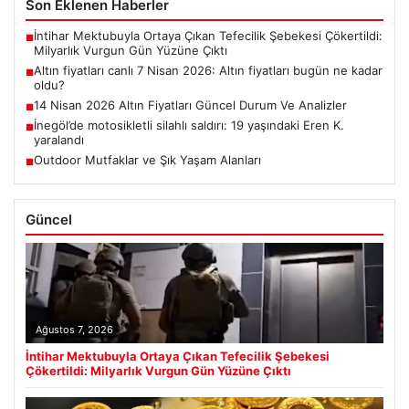
Son Eklenen Haberler
İntihar Mektubuyla Ortaya Çıkan Tefecilik Şebekesi Çökertildi:
■
Milyarlık Vurgun Gün Yüzüne Çıktı
Altın fiyatları canlı 7 Nisan 2026: Altın fiyatları bugün ne kadar
■
oldu?
14 Nisan 2026 Altın Fiyatları Güncel Durum Ve Analizler
■
İnegöl’de motosikletli silahlı saldırı: 19 yaşındaki Eren K.
■
yaralandı
Outdoor Mutfaklar ve Şık Yaşam Alanları
■
Güncel
Ağustos 7, 2026
İntihar Mektubuyla Ortaya Çıkan Tefecilik Şebekesi
Çökertildi: Milyarlık Vurgun Gün Yüzüne Çıktı