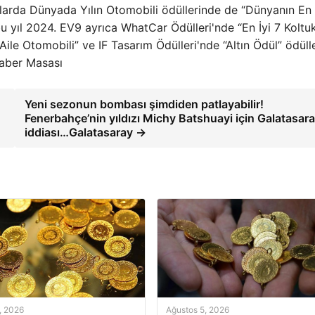
ınlarda Dünyada Yılın Otomobili ödüllerinde de “Dünyanın En 
 yıl 2024. EV9 ayrıca WhatCar Ödülleri'nde “En İyi 7 Koltu
Aile Otomobili” ve IF Tasarım Ödülleri'nde “Altın Ödül” ödüll
Haber Masası
Yeni sezonun bombası şimdiden patlayabilir!
Fenerbahçe’nin yıldızı Michy Batshuayi için Galatasar
iddiası…Galatasaray →
, 2026
Ağustos 5, 2026