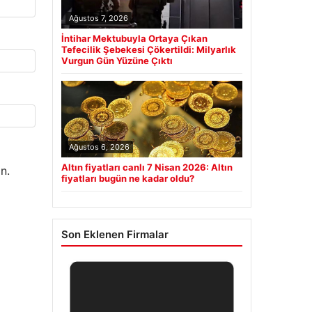
Ağustos 7, 2026
İntihar Mektubuyla Ortaya Çıkan
Tefecilik Şebekesi Çökertildi: Milyarlık
Vurgun Gün Yüzüne Çıktı
Ağustos 6, 2026
Altın fiyatları canlı 7 Nisan 2026: Altın
n.
fiyatları bugün ne kadar oldu?
Son Eklenen Firmalar