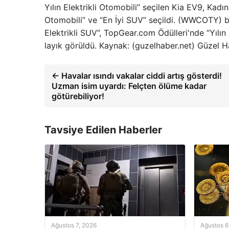
Yılın Elektrikli Otomobili” seçilen Kia EV9, Kad
Otomobili” ve “En İyi SUV” seçildi. (WWCOTY) bu
Elektrikli SUV”, TopGear.com Ödülleri'nde “Yılın 
layık görüldü. Kaynak: (guzelhaber.net) Güzel 
← Havalar ısındı vakalar ciddi artış gösterdi!
Uzman isim uyardı: Felçten ölüme kadar
götürebiliyor!
Tavsiye Edilen Haberler
Ağustos 7, 2026
Ağustos 6