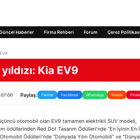
Güncel Haberler
Firma Rehberi
Forum
Çerez Politikas
a EV9
yıldızı: Kia EV9
Paylaş:
 07:00
Twitter
Facebook
WhatsApp
Reddit
Pinte
ği üçüncü otomobil olan EV9 tamamen elektrikli SUV modeli,
arım ödüllerinden Red Dot Tasarım Ödülleri'nde “En İyinin En İ
a Otomobil Ödülleri'nde “Dünyada Yılın Otomobili” ve “Düny