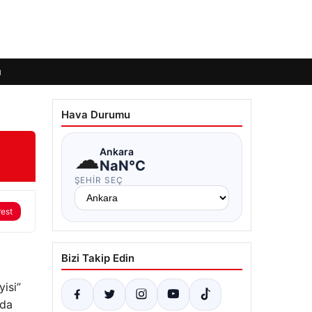
ı
Hava Durumu
☁
Ankara
NaN°C
ŞEHIR SEÇ
rest
Bizi Takip Edin
yisi”
ada