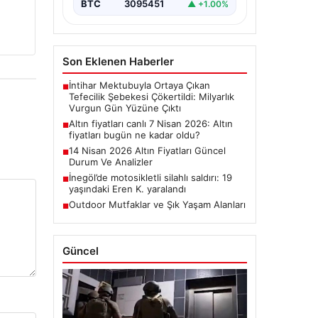
BTC
3095451
▲ +1.00%
Son Eklenen Haberler
İntihar Mektubuyla Ortaya Çıkan
■
Tefecilik Şebekesi Çökertildi: Milyarlık
Vurgun Gün Yüzüne Çıktı
Altın fiyatları canlı 7 Nisan 2026: Altın
■
fiyatları bugün ne kadar oldu?
14 Nisan 2026 Altın Fiyatları Güncel
■
Durum Ve Analizler
İnegöl’de motosikletli silahlı saldırı: 19
■
yaşındaki Eren K. yaralandı
Outdoor Mutfaklar ve Şık Yaşam Alanları
■
Güncel