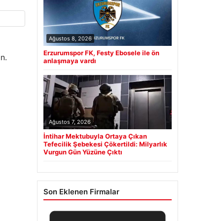
Ağustos 8, 2026
Erzurumspor FK, Festy Ebosele ile ön
n.
anlaşmaya vardı
Ağustos 7, 2026
İntihar Mektubuyla Ortaya Çıkan
Tefecilik Şebekesi Çökertildi: Milyarlık
Vurgun Gün Yüzüne Çıktı
Son Eklenen Firmalar