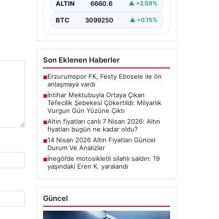
belirterek hayatına son veren bir
ALTIN
6660.6
▲ +2.59%
kişinin bıraktığı intihar mektubu,
bölgedeki büyük…
BTC
3099250
▲ +0.15%
Son Eklenen Haberler
Erzurumspor FK, Festy Ebosele ile ön
■
anlaşmaya vardı
İntihar Mektubuyla Ortaya Çıkan
■
Tefecilik Şebekesi Çökertildi: Milyarlık
Vurgun Gün Yüzüne Çıktı
Altın fiyatları canlı 7 Nisan 2026: Altın
■
fiyatları bugün ne kadar oldu?
14 Nisan 2026 Altın Fiyatları Güncel
■
Durum Ve Analizler
İnegöl’de motosikletli silahlı saldırı: 19
■
yaşındaki Eren K. yaralandı
Güncel