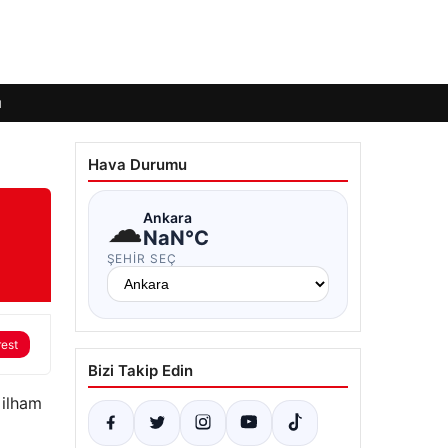
ı
Hava Durumu
☁
Ankara
NaN°C
ŞEHIR SEÇ
rest
Bizi Takip Edin
 ilham