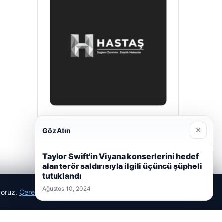
Hastaş Beton
×
Göz Atın
Mayıs 26, 2026
Taylor Swift'in Viyana konserlerini hedef
alan terör saldırısıyla ilgili üçüncü şüpheli
tutuklandı
Ağustos 10, 2024
ıyoruz.
Çerez Politikamız
Reddet
Kabul Et