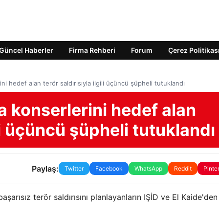
Güncel Haberler
Firma Rehberi
Forum
Çerez Politikas
ni hedef alan terör saldırısıyla ilgili üçüncü şüpheli tutuklandı
a konserlerini hedef alan
ili üçüncü şüpheli tutuklandı
Paylaş:
Twitter
Facebook
WhatsApp
Reddit
Pinte
şarısız terör saldırısını planlayanların IŞİD ve El Kaide'den