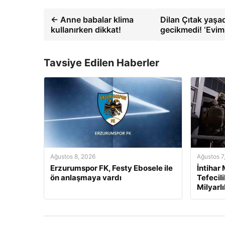
← Anne babalar klima
Dilan Çıtak yaşad
kullanırken dikkat!
gecikmedi! ‘Evimi
Tavsiye Edilen Haberler
Ağustos 8, 2026
Ağustos 7
Erzurumspor FK, Festy Ebosele ile
İntihar
ön anlaşmaya vardı
Tefecil
Milyarl