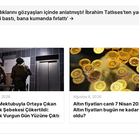
ıklarını gözyaşları içinde anlatmıştı! İbrahim Tatlıses’ten ya
 bastı, bana kumanda fırlattı’ →
, 2026
Ağustos 6, 2026
 Mektubuyla Ortaya Çıkan
Altın fiyatları canlı 7 Nisan 2
ik Şebekesi Çökertildi:
Altın fiyatları bugün ne kadar
ık Vurgun Gün Yüzüne Çıktı
oldu?