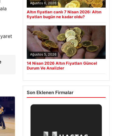
l
Ağustos 6, 2026
ala
Altın fiyatları canlı 7 Nisan 2026: Altın
fiyatları bugün ne kadar oldu?
iyaret
Ağustos 5, 2026
e
14 Nisan 2026 Altın Fiyatları Güncel
Durum Ve Analizler
Son Eklenen Firmalar