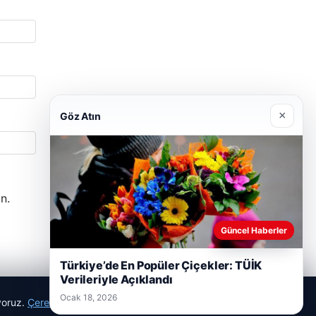
×
Göz Atın
n.
Güncel Haberler
Türkiye’de En Popüler Çiçekler: TÜİK
Verileriyle Açıklandı
Ocak 18, 2026
ıyoruz.
Çerez Politikamız
Reddet
Kabul Et