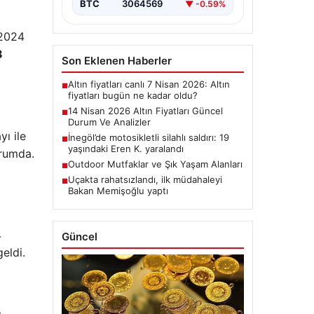
BTC
3064569
▼ -0.59%
 2024
8
Son Eklenen Haberler
Altın fiyatları canlı 7 Nisan 2026: Altın
■
fiyatları bugün ne kadar oldu?
14 Nisan 2026 Altın Fiyatları Güncel
■
Durum Ve Analizler
yı ile
İnegöl’de motosikletli silahlı saldırı: 19
■
yaşındaki Eren K. yaralandı
urumda.
Outdoor Mutfaklar ve Şık Yaşam Alanları
■
Uçakta rahatsızlandı, ilk müdahaleyi
■
Bakan Memişoğlu yaptı
4
Güncel
eldi.