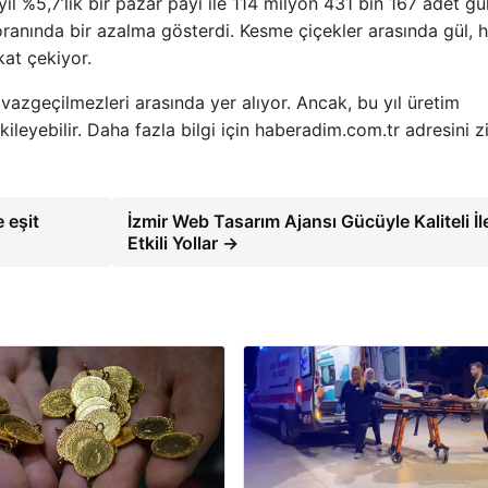
ıl %5,7’lik bir pazar payı ile 114 milyon 431 bin 167 adet gü
oranında bir azalma gösterdi. Kesme çiçekler arasında gül, h
kat çekiyor.
vazgeçilmezleri arasında yer alıyor. Ancak, bu yıl üretim
etkileyebilir. Daha fazla bilgi için haberadim.com.tr adresini z
 eşit
İzmir Web Tasarım Ajansı Gücüyle Kaliteli İl
Etkili Yollar →