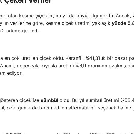
 Çeken Veriler
biri olan kesme çiçekler, bu yıl da büyük ilgi gördü. Ancak,
ılın verilerine göre, kesme çiçek üretimi yaklaşık
yüzde 5,
72 adede geriledi.
a en çok üretilen çiçek oldu. Karanfil, %41,3’lük bir pazar pa
 Ancak, geçen yıla kıyasla üretimi %6,9 oranında azalmış d
vam ediyor.
 gösteren çiçek ise
sümbül
oldu. Bu yıl sümbül üretimi %58,
, özel günlerde tercih edilen alternatif bir seçenek haline g