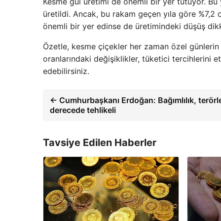
Kesme gül üretimi de önemli bir yer tutuyor. Bu y
üretildi. Ancak, bu rakam geçen yıla göre %7,2 
önemli bir yer edinse de üretimindeki düşüş dik
Özetle, kesme çiçekler her zaman özel günlerin 
oranlarındaki değişiklikler, tüketici tercihlerini 
edebilirsiniz.
← Cumhurbaşkanı Erdoğan: Bağımlılık, terörle
derecede tehlikeli
Tavsiye Edilen Haberler