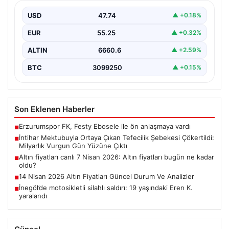
Vurgun Gün Yüzüne Çıktı
USD
47.74
▲ +0.18%
Elazığ’da tefecilere borçlandığını belirterek hayatına son
veren bir kişinin bıraktığı intihar mektubu, bölgedeki
EUR
55.25
▲ +0.32%
büyük…
ALTIN
6660.6
▲ +2.59%
BTC
3099250
▲ +0.15%
Son Eklenen Haberler
Erzurumspor FK, Festy Ebosele ile ön anlaşmaya vardı
■
İntihar Mektubuyla Ortaya Çıkan Tefecilik Şebekesi Çökertildi:
■
Milyarlık Vurgun Gün Yüzüne Çıktı
Altın fiyatları canlı 7 Nisan 2026: Altın fiyatları bugün ne kadar
■
oldu?
14 Nisan 2026 Altın Fiyatları Güncel Durum Ve Analizler
■
İnegöl’de motosikletli silahlı saldırı: 19 yaşındaki Eren K.
■
yaralandı