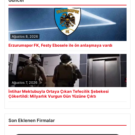
Güncel
Ağustos 8, 2026
Erzurumspor FK, Festy Ebosele ile ön anlaşmaya vardı
Ağustos 7, 2026
İntihar Mektubuyla Ortaya Çıkan Tefecilik Şebekesi
Çökertildi: Milyarlık Vurgun Gün Yüzüne Çıktı
Son Eklenen Firmalar