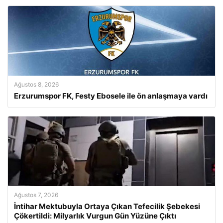
Ağustos 8, 2026
Erzurumspor FK, Festy Ebosele ile ön anlaşmaya vardı
Ağustos 7, 2026
İntihar Mektubuyla Ortaya Çıkan Tefecilik Şebekesi
Çökertildi: Milyarlık Vurgun Gün Yüzüne Çıktı