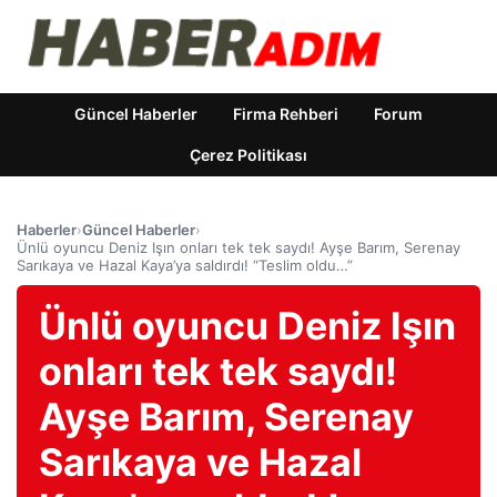
Güncel Haberler
Firma Rehberi
Forum
Çerez Politikası
Haberler
›
Güncel Haberler
›
Ünlü oyuncu Deniz Işın onları tek tek saydı! Ayşe Barım, Serenay
Sarıkaya ve Hazal Kaya’ya saldırdı! “Teslim oldu…”
Ünlü oyuncu Deniz Işın
onları tek tek saydı!
Ayşe Barım, Serenay
Sarıkaya ve Hazal