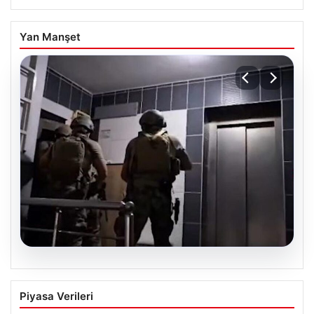
Yan Manşet
07.08.2026
İntihar Mektubuyla Ortaya Çıkan
Piyasa Verileri
Tefecilik Şebekesi Çökertildi: Milyarlık