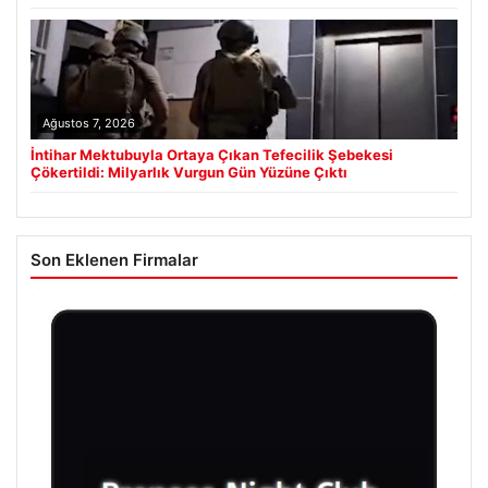
Ağustos 7, 2026
İntihar Mektubuyla Ortaya Çıkan Tefecilik Şebekesi
Çökertildi: Milyarlık Vurgun Gün Yüzüne Çıktı
Son Eklenen Firmalar