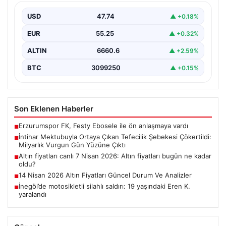
Vurgun Gün Yüzüne Çıktı
USD
47.74
▲ +0.18%
Elazığ’da tefecilere borçlandığını belirterek hayatına son
veren bir kişinin bıraktığı intihar mektubu, bölgedeki
EUR
55.25
▲ +0.32%
büyük…
ALTIN
6660.6
▲ +2.59%
BTC
3099250
▲ +0.15%
Son Eklenen Haberler
Erzurumspor FK, Festy Ebosele ile ön anlaşmaya vardı
■
İntihar Mektubuyla Ortaya Çıkan Tefecilik Şebekesi Çökertildi:
■
Milyarlık Vurgun Gün Yüzüne Çıktı
Altın fiyatları canlı 7 Nisan 2026: Altın fiyatları bugün ne kadar
■
oldu?
14 Nisan 2026 Altın Fiyatları Güncel Durum Ve Analizler
■
İnegöl’de motosikletli silahlı saldırı: 19 yaşındaki Eren K.
■
yaralandı