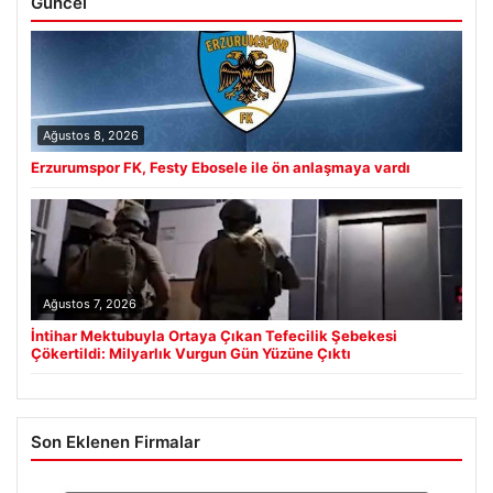
Güncel
Ağustos 8, 2026
Erzurumspor FK, Festy Ebosele ile ön anlaşmaya vardı
Ağustos 7, 2026
İntihar Mektubuyla Ortaya Çıkan Tefecilik Şebekesi
Çökertildi: Milyarlık Vurgun Gün Yüzüne Çıktı
Son Eklenen Firmalar