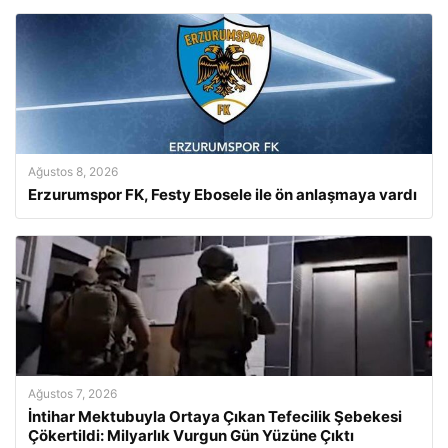
Ağustos 8, 2026
Erzurumspor FK, Festy Ebosele ile ön anlaşmaya vardı
Ağustos 7, 2026
İntihar Mektubuyla Ortaya Çıkan Tefecilik Şebekesi
Çökertildi: Milyarlık Vurgun Gün Yüzüne Çıktı