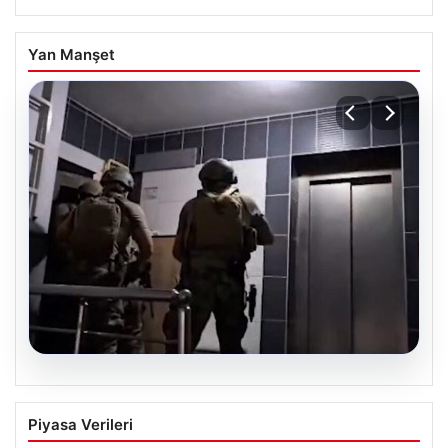
Yan Manşet
07.08.2026
İntihar Mektubuyla Ortaya Çıkan
Piyasa Verileri
Tefecilik Şebekesi Çökertildi: Milyarlık