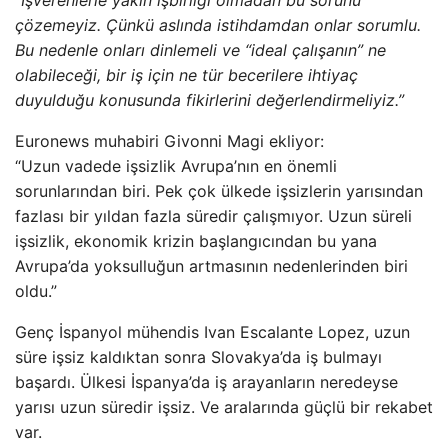
“İşverenlerle yakın işbirliği olmadan bu sorunu
çözemeyiz. Çünkü aslında istihdamdan onlar sorumlu.
Bu nedenle onları dinlemeli ve “ideal çalışanın” ne
olabileceği, bir iş için ne tür becerilere ihtiyaç
duyulduğu konusunda fikirlerini değerlendirmeliyiz.”
Euronews muhabiri Givonni Magi ekliyor:
“Uzun vadede işsizlik Avrupa’nın en önemli
sorunlarından biri. Pek çok ülkede işsizlerin yarısından
fazlası bir yıldan fazla süredir çalışmıyor. Uzun süreli
işsizlik, ekonomik krizin başlangıcından bu yana
Avrupa’da yoksulluğun artmasının nedenlerinden biri
oldu.”
Genç İspanyol mühendis Ivan Escalante Lopez, uzun
süre işsiz kaldıktan sonra Slovakya’da iş bulmayı
başardı. Ülkesi İspanya’da iş arayanların neredeyse
yarısı uzun süredir işsiz. Ve aralarında güçlü bir rekabet
var.