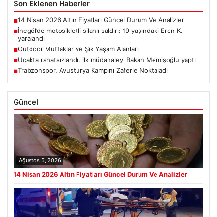
Son Eklenen Haberler
14 Nisan 2026 Altın Fiyatları Güncel Durum Ve Analizler
■
İnegöl’de motosikletli silahlı saldırı: 19 yaşındaki Eren K.
■
yaralandı
Outdoor Mutfaklar ve Şık Yaşam Alanları
■
Uçakta rahatsızlandı, ilk müdahaleyi Bakan Memişoğlu yaptı
■
Trabzonspor, Avusturya Kampını Zaferle Noktaladı
■
Güncel
Ağustos 5, 2026
14 Nisan 2026 Altın Fiyatları Güncel Durum Ve Analizler