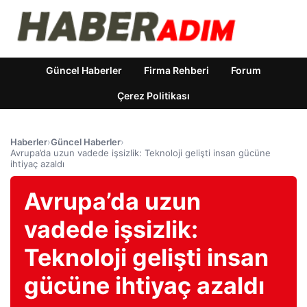
Güncel Haberler
Firma Rehberi
Forum
Çerez Politikası
Haberler
›
Güncel Haberler
›
Avrupa’da uzun vadede işsizlik: Teknoloji gelişti insan gücüne
ihtiyaç azaldı
Avrupa’da uzun
vadede işsizlik:
Teknoloji gelişti insan
gücüne ihtiyaç azaldı