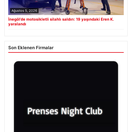
Ağustos 5, 2026
İnegöl’de motosikletli silahlı saldırı: 19 yaşındaki Eren K.
yaralandı
Son Eklenen Firmalar