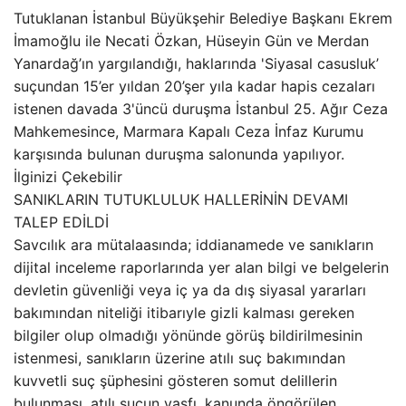
Tutuklanan İstanbul Büyükşehir Belediye Başkanı Ekrem
İmamoğlu ile Necati Özkan, Hüseyin Gün ve Merdan
Yanardağ’ın yargılandığı, haklarında 'Siyasal casusluk’
suçundan 15’er yıldan 20’şer yıla kadar hapis cezaları
istenen davada 3'üncü duruşma İstanbul 25. Ağır Ceza
Mahkemesince, Marmara Kapalı Ceza İnfaz Kurumu
karşısında bulunan duruşma salonunda yapılıyor.
İlginizi Çekebilir
SANIKLARIN TUTUKLULUK HALLERİNİN DEVAMI
TALEP EDİLDİ
Savcılık ara mütalaasında; iddianamede ve sanıkların
dijital inceleme raporlarında yer alan bilgi ve belgelerin
devletin güvenliği veya iç ya da dış siyasal yararları
bakımından niteliği itibarıyle gizli kalması gereken
bilgiler olup olmadığı yönünde görüş bildirilmesinin
istenmesi, sanıkların üzerine atılı suç bakımından
kuvvetli suç şüphesini gösteren somut delillerin
bulunması, atılı suçun vasfı, kanunda öngörülen