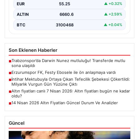
EUR
55.25
▲ +0.32%
ALTIN
6660.6
▲ +2.59%
BTC
3100468
▲ +0.04%
Son Eklenen Haberler
Trabzonspor’da Darwin Nunez mutluluğu! Transferde mutlu
■
sona ulaşıldı
Erzurumspor FK, Festy Ebosele ile ön anlaşmaya vardı
■
İntihar Mektubuyla Ortaya Çıkan Tefecilik Şebekesi Çökertildi:
■
Milyarlık Vurgun Gün Yüzüne Çıktı
Altın fiyatları canlı 7 Nisan 2026: Altın fiyatları bugün ne kadar
■
oldu?
14 Nisan 2026 Altın Fiyatları Güncel Durum Ve Analizler
■
Güncel