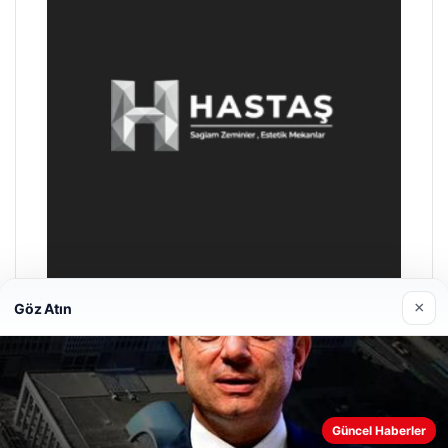
×
Göz Atın
Prenses Night Club
Nisan 29, 2026
Güncel Haberler
Web sitemizi nasıl kullandığınızı daha iyi anlayabilmek,