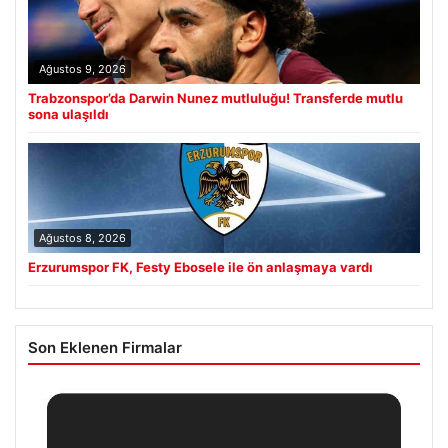
Ağustos 9, 2026
Trabzonspor’da Darwin Nunez mutluluğu! Transferde mutlu
sona ulaşıldı
Ağustos 8, 2026
Erzurumspor FK, Festy Ebosele ile ön anlaşmaya vardı
Son Eklenen Firmalar