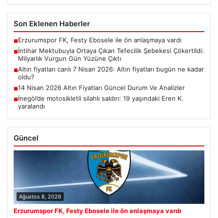
Son Eklenen Haberler
Erzurumspor FK, Festy Ebosele ile ön anlaşmaya vardı
■
İntihar Mektubuyla Ortaya Çıkan Tefecilik Şebekesi Çökertildi:
■
Milyarlık Vurgun Gün Yüzüne Çıktı
Altın fiyatları canlı 7 Nisan 2026: Altın fiyatları bugün ne kadar
■
oldu?
14 Nisan 2026 Altın Fiyatları Güncel Durum Ve Analizler
■
İnegöl’de motosikletli silahlı saldırı: 19 yaşındaki Eren K.
■
yaralandı
Güncel
Ağustos 8, 2026
Erzurumspor FK, Festy Ebosele ile ön anlaşmaya vardı