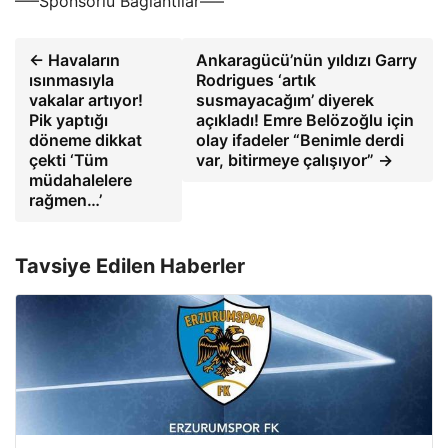
—–Sponsorlu Bağlantılar—–
← Havaların
Ankaragücü’nün yıldızı Garry
ısınmasıyla
Rodrigues ‘artık
vakalar artıyor!
susmayacağım’ diyerek
Pik yaptığı
açıkladı! Emre Belözoğlu için
döneme dikkat
olay ifadeler “Benimle derdi
çekti ‘Tüm
var, bitirmeye çalışıyor” →
müdahalelere
rağmen…’
Tavsiye Edilen Haberler