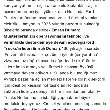
kamyon yatırımları için de önemli. Elektrikli araçlar
açısından potansiyeli yüksek olan Hollanda, Ford
Trucks tarafından tasarlanan ve seri üretimi yapılan ilk
elektrikli kamyonun 2025 yılında pazara sunulacağı
ülkelerin başında gelecek.
Emrah Duman:
Müşterilerimizin operasyonlarını teknoloji ve
verimlilikle desteklemeye devam edeceğiz
Ford
Trucks'ın lideri Emrah Duman
, “60 yılı aşkın süredir,
'En verimli taşımacılık çözümleriyle değer yaratma'
vizyonumuz doğrultusunda ağır ticari sektöründe
ilklere imza atmaya ve küresel bir başarı öyküsü
yazmaya devam ediyoruz. Şu anda bulunduğumuz
Avrupa pazarına açılan merkezi kapı ve lojistik sektörü
için ideal bir kesişim noktası olan Hollanda'da,
sektörün lider ve deneyimli firmalarından biri olan F-
Trucks Nederland ile işbirliği yapmaktan büyük
mutluluk duyuyoruz. Küresel yapılanmamız kapsamında
önlemler aldık. Hollanda, karbondan arındırma