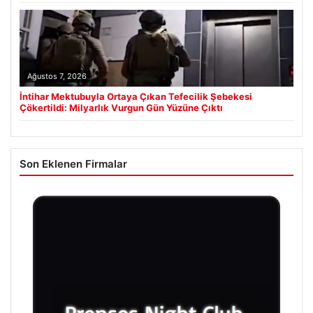
Ağustos 7, 2026
İntihar Mektubuyla Ortaya Çıkan Tefecilik Şebekesi
Çökertildi: Milyarlık Vurgun Gün Yüzüne Çıktı
Son Eklenen Firmalar