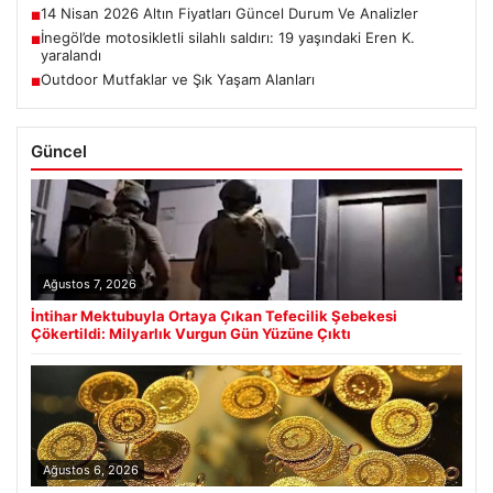
14 Nisan 2026 Altın Fiyatları Güncel Durum Ve Analizler
■
İnegöl’de motosikletli silahlı saldırı: 19 yaşındaki Eren K.
■
yaralandı
Outdoor Mutfaklar ve Şık Yaşam Alanları
■
Güncel
Ağustos 7, 2026
İntihar Mektubuyla Ortaya Çıkan Tefecilik Şebekesi
Çökertildi: Milyarlık Vurgun Gün Yüzüne Çıktı
Ağustos 6, 2026