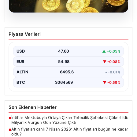
06.08.2026
Altın fiyatları canlı 7 Nisan 2026: Altın
Piyasa Verileri
fiyatları bugün ne kadar oldu?
USD
47.60
▲ +0.05%
EUR
54.98
▼ -0.08%
ALTIN
6495.6
• -0.01%
BTC
3064569
▼ -0.59%
Son Eklenen Haberler
İntihar Mektubuyla Ortaya Çıkan Tefecilik Şebekesi Çökertildi:
■
Milyarlık Vurgun Gün Yüzüne Çıktı
Altın fiyatları canlı 7 Nisan 2026: Altın fiyatları bugün ne kadar
■
oldu?