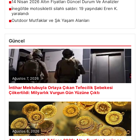
14 Nisan 2026 Altın Fiyatları Güncel Durum Ve Analizler
■
İnegöl’de motosikletli silahlı saldırı: 19 yaşındaki Eren K.
■
yaralandı
Outdoor Mutfaklar ve Şık Yaşam Alanları
■
Güncel
Ağustos 7, 2026
İntihar Mektubuyla Ortaya Çıkan Tefecilik Şebekesi
Çökertildi: Milyarlık Vurgun Gün Yüzüne Çıktı
Ağustos 6, 2026