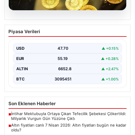
06.08.2026
Altın fiyatları canlı 7 Nisan 2026: Altın
Piyasa Verileri
fiyatları bugün ne kadar oldu?
USD
47.70
▲ +0.15%
EUR
55.19
▲ +0.28%
ALTIN
6652.8
▲ +2.47%
BTC
3095451
▲ +1.00%
Son Eklenen Haberler
İntihar Mektubuyla Ortaya Çıkan Tefecilik Şebekesi Çökertildi:
■
Milyarlık Vurgun Gün Yüzüne Çıktı
Altın fiyatları canlı 7 Nisan 2026: Altın fiyatları bugün ne kadar
■
oldu?