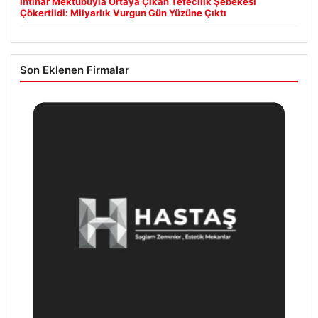
İntihar Mektubuyla Ortaya Çıkan Tefecilik Şebekesi
Çökertildi: Milyarlık Vurgun Gün Yüzüne Çıktı
Son Eklenen Firmalar