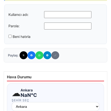
Kullanıcı adı:
Parola:
Beni hatırla
Paylaş:
Hava Durumu
☁
Ankara
NaN°C
ŞEHIR SEÇ