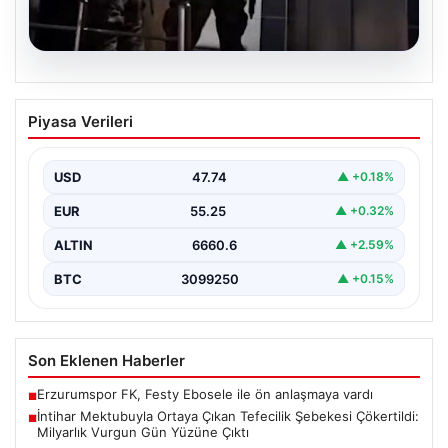
07.08.2026
İntihar Mektubuyla Ortaya Çıkan
Piyasa Verileri
Tefecilik Şebekesi Çökertildi: Milyarlık
Vurgun Gün Yüzüne Çıktı
USD
47.74
▲ +0.18%
Elazığ'da tefecilere borçlandığını belirterek hayatına
son veren bir kişinin bıraktığı intihar mektubu,
EUR
55.25
▲ +0.32%
bölgedeki büyük…
ALTIN
6660.6
▲ +2.59%
BTC
3099250
▲ +0.15%
Son Eklenen Haberler
Erzurumspor FK, Festy Ebosele ile ön anlaşmaya vardı
■
İntihar Mektubuyla Ortaya Çıkan Tefecilik Şebekesi Çökertildi:
■
Milyarlık Vurgun Gün Yüzüne Çıktı