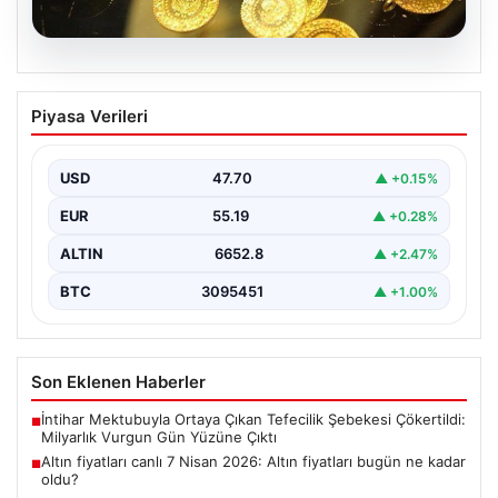
06.08.2026
Altın fiyatları canlı 7 Nisan 2026: Altın
Piyasa Verileri
fiyatları bugün ne kadar oldu?
USD
47.70
▲ +0.15%
EUR
55.19
▲ +0.28%
ALTIN
6652.8
▲ +2.47%
BTC
3095451
▲ +1.00%
Son Eklenen Haberler
İntihar Mektubuyla Ortaya Çıkan Tefecilik Şebekesi Çökertildi:
■
Milyarlık Vurgun Gün Yüzüne Çıktı
Altın fiyatları canlı 7 Nisan 2026: Altın fiyatları bugün ne kadar
■
oldu?