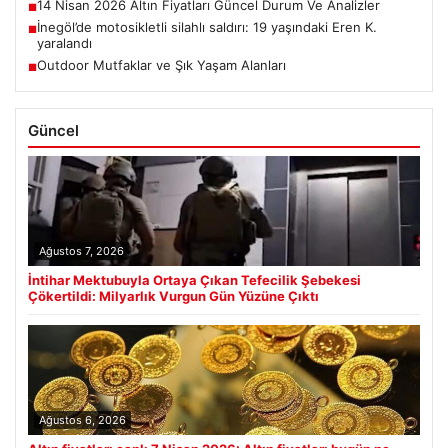
14 Nisan 2026 Altın Fiyatları Güncel Durum Ve Analizler
■
İnegöl’de motosikletli silahlı saldırı: 19 yaşındaki Eren K.
■
yaralandı
Outdoor Mutfaklar ve Şık Yaşam Alanları
■
Güncel
Ağustos 7, 2026
İntihar Mektubuyla Ortaya Çıkan Tefecilik Şebekesi
Çökertildi: Milyarlık Vurgun Gün Yüzüne Çıktı
Ağustos 6, 2026