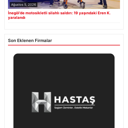
Ağustos 5, 2026
İnegöl’de motosikletli silahlı saldırı: 19 yaşındaki Eren K.
yaralandı
Son Eklenen Firmalar