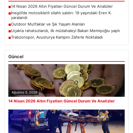
14 Nisan 2026 Altın Fiyatları Güncel Durum Ve Analizler
■
İnegöl’de motosikletli silahlı saldırı: 19 yaşındaki Eren K.
■
yaralandı
Outdoor Mutfaklar ve Şık Yaşam Alanları
■
Uçakta rahatsızlandı, ilk müdahaleyi Bakan Memişoğlu yaptı
■
Trabzonspor, Avusturya Kampını Zaferle Noktaladı
■
Güncel
Ağustos 5, 2026
14 Nisan 2026 Altın Fiyatları Güncel Durum Ve Analizler