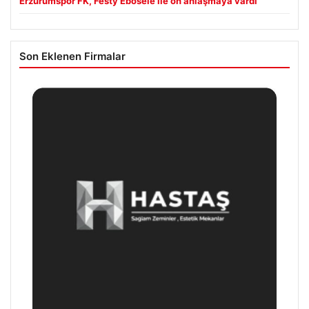
Erzurumspor FK, Festy Ebosele ile ön anlaşmaya vardı
Son Eklenen Firmalar