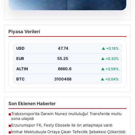
08.08.2026
Erzurumspor FK, Festy Ebosele ile ön
Piyasa Verileri
anlaşmaya vardı
Erzurumspor FK, son olarak Başakşehir'de forma giyen
İrlandalı sağ bek Festy Oseiwe Ebosele ile…
USD
47.74
▲ +0.18%
EUR
55.25
▲ +0.32%
ALTIN
6660.6
▲ +2.59%
BTC
3100468
▲ +0.04%
Son Eklenen Haberler
Trabzonspor’da Darwin Nunez mutluluğu! Transferde mutlu
■
sona ulaşıldı
Erzurumspor FK, Festy Ebosele ile ön anlaşmaya vardı
■
İntihar Mektubuyla Ortaya Çıkan Tefecilik Şebekesi Çökertildi:
■