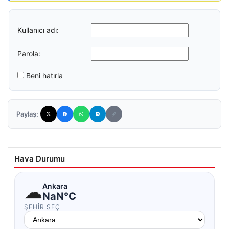
Kullanıcı adı:
Parola:
Beni hatırla
Paylaş:
Hava Durumu
☁
Ankara
NaN°C
ŞEHIR SEÇ