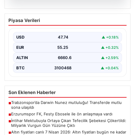
08.08.2026
Erzurumspor FK, Festy Ebosele ile ön
Piyasa Verileri
anlaşmaya vardı
Erzurumspor FK, son olarak Başakşehir'de forma giyen
İrlandalı sağ bek Festy Oseiwe Ebosele ile…
USD
47.74
▲ +0.18%
EUR
55.25
▲ +0.32%
ALTIN
6660.6
▲ +2.59%
BTC
3100468
▲ +0.04%
Son Eklenen Haberler
Trabzonspor’da Darwin Nunez mutluluğu! Transferde mutlu
■
sona ulaşıldı
Erzurumspor FK, Festy Ebosele ile ön anlaşmaya vardı
■
İntihar Mektubuyla Ortaya Çıkan Tefecilik Şebekesi Çökertildi:
■
Milyarlık Vurgun Gün Yüzüne Çıktı
Altın fiyatları canlı 7 Nisan 2026: Altın fiyatları bugün ne kadar
■