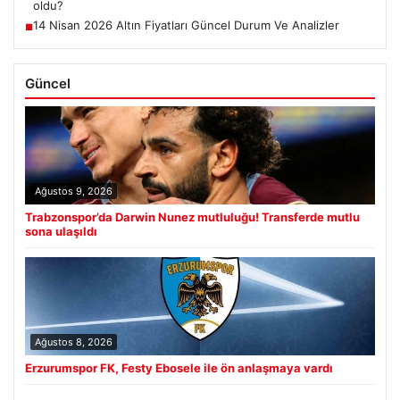
oldu?
14 Nisan 2026 Altın Fiyatları Güncel Durum Ve Analizler
■
Güncel
Ağustos 9, 2026
Trabzonspor’da Darwin Nunez mutluluğu! Transferde mutlu
sona ulaşıldı
Ağustos 8, 2026
Erzurumspor FK, Festy Ebosele ile ön anlaşmaya vardı