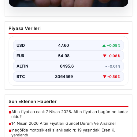
05.08.2026
14 Nisan 2026 Altın Fiyatları Güncel
Piyasa Verileri
Durum Ve Analizler
Haftanın ikinci iş gününde yatırımcıların yoğun ilgisini
çeken altın piyasası, küresel gelişmeler ve jeopolitik…
USD
47.60
▲ +0.05%
EUR
54.98
▼ -0.08%
ALTIN
6495.6
• -0.01%
BTC
3064569
▼ -0.59%
Son Eklenen Haberler
Altın fiyatları canlı 7 Nisan 2026: Altın fiyatları bugün ne kadar
■
oldu?
14 Nisan 2026 Altın Fiyatları Güncel Durum Ve Analizler
■
İnegöl’de motosikletli silahlı saldırı: 19 yaşındaki Eren K.
■
yaralandı