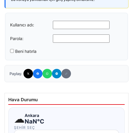
Kullanıcı adı:
Parola:
Beni hatırla
Paylaş:
Hava Durumu
☁
Ankara
NaN°C
ŞEHIR SEÇ